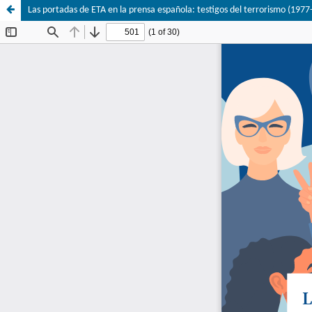
Las portadas de ETA en la prensa española: testigos del terrorismo (1977