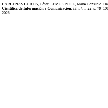
BÁRCENAS CURTIS, César; LEMUS POOL, María Consuelo. Hacia un 
Científica de Información y Comunicación
,
[S. l.]
, n. 22, p. 79–10
2026.