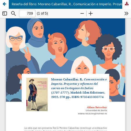
Reseña del libro: Moreno Cabanillas, R., Comunicación e Imperio. Proyectos y reformas del correo en Cartagena de Indias (1707-1777). Madrid: Sílex Ediciones, 2022, 276 pp., ISBN: 9788418388774