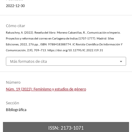
2022-12-30
Cómo citar
Ratuschny, A. (2022). Reseña del libro: Moreno Cabanillas, R., Comunicación e Imperio.
Proyectos y reformas del correo en Cartagena de Indias (1707-1777). Madrid: Sílex
Ediciones, 2022, 276 pp., ISBN: 9788418388774.
IC Revista Científica De Información Y
Comunicación
, (19), 709–713. https://doi.org/10.12795/IC.2022.I19.31
Más formatos de cita
Número
Núm. 19 (2022): Feminismo y estudios de género
Sección
Bibliográfica
ISSN: 2173-1071