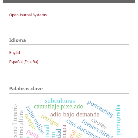
Open Journal Systems
Idioma
English
Español (España)
Palabras clave
subculturas
podcasting
camuflaje pixelado
periodismo literario
radio online
pornografía
contracultura
adio bajo demanda
cuerpo
testigos
cuotas
cine documental
fuentes directas
mapa
punk
verdad