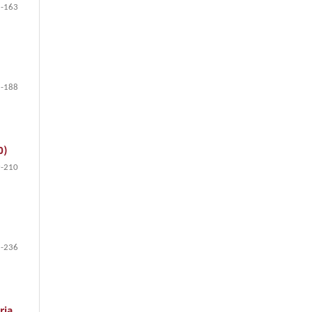
-163
-188
0)
-210
-236
ria