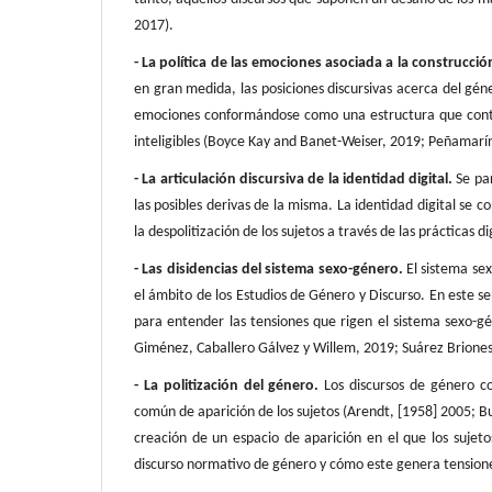
2017).
- La política de las emociones asociada a la construcci
en gran medida, las posiciones discursivas acerca del géne
emociones conformándose como una estructura que contri
inteligibles (Boyce Kay and Banet-Weiser, 2019; Peñamar
- La articulación discursiva de la identidad digital.
Se par
las posibles derivas de la misma. La identidad digital se
la despolitización de los sujetos a través de las práctica
- Las disidencias del sistema sexo-género.
El sistema sex
el ámbito de los Estudios de Género y Discurso. En este sen
para entender las tensiones que rigen el sistema sexo-g
Giménez, Caballero Gálvez y Willem, 2019; Suárez Briones
- La politización del género.
Los discursos de género co
común de aparición de los sujetos (Arendt, [1958] 2005; But
creación de un espacio de aparición en el que los sujeto
discurso normativo de género y cómo este genera tensiones