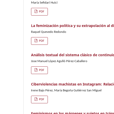
María Sefidari Huici
PDF
La feminización política y su extrapolación al d
Raquel Quevedo Redondo
PDF
Análisis textual del sistema clásico de continui
Jose Manuel López Agulló Pérez-Caballero
PDF
Ciberviolencias machistas en Instagram: Relaci
Irene Bajo Pérez, María Begoña Gutiérrez San Miguel
PDF
Feminismos en los márgenes y sujetos en tráns