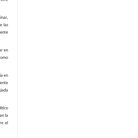
inar,
e las
mente
ar en
 como
ia en
iente
ajada
ítico
an la
re el