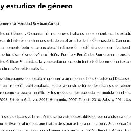
y estudios de género
omero (Universidad Rey Juan Carlos)
dios de Género y Comunicación numerosos trabajos que se orientan a los estudi
pesar del interés que han despertado en el ámbito de las Ciencias de la Comunic
 un momento óptimo para explorar la dimensión epistémica que permite ahond
strucción discursiva del género (Núñez Puente y Fernández Romero, en prensa).
dios Críticos Feministas, la generación de conocimiento teórico en el contexto 
la dimensión epistemológica:
investigaciones que no solo se orienten a un enfoque de los Estudios del Discurso
una reflexión epistemológica sobre la construcción de los discursos de géner
ero como categoría analítica y los modos en los que esta se modula en el dis
2003; Esteban Galarza, 2009; Hernando, 2007; Tubert, 2010; Sabsay, 2011; Se
l espacio discursivo hegemónico se ha visto desestabilizado por una disputa entr
ormativos o, al menos, que tratan de situarse fuera del margen. Se abordarán
 marcos dominantes en los que el género se construye (Núñez Puente, Gámez Fue