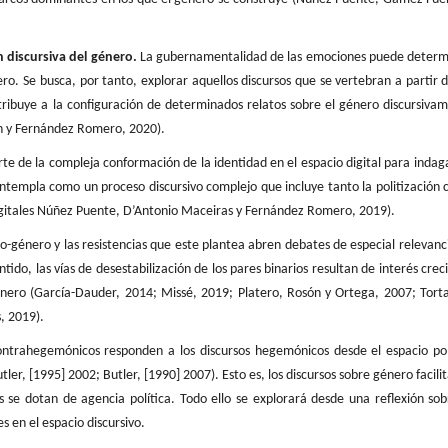
ón discursiva del género.
La gubernamentalidad de las emociones puede determ
ro. Se busca, por tanto, explorar aquellos discursos que se vertebran a partir d
buye a la configuración de determinados relatos sobre el género discursiva
ín y Fernández Romero, 2020).
te de la compleja conformación de la identidad en el espacio digital para indag
 contempla como un proceso discursivo complejo que incluye tanto la politización
s digitales Núñez Puente, D’Antonio Maceiras y Fernández Romero, 2019).
o-género y las resistencias que este plantea abren debates de especial relevanc
tido, las vías de desestabilización de los pares binarios resultan de interés crec
énero (García-Dauder, 2014; Missé, 2019; Platero, Rosón y Ortega, 2007; Tort
, 2019).
ntrahegemónicos responden a los discursos hegemónicos desde el espacio pol
ler, [1995] 2002; Butler, [1990] 2007). Esto es, los discursos sobre género facilit
s se dotan de agencia política. Todo ello se explorará desde una reflexión sob
 en el espacio discursivo.