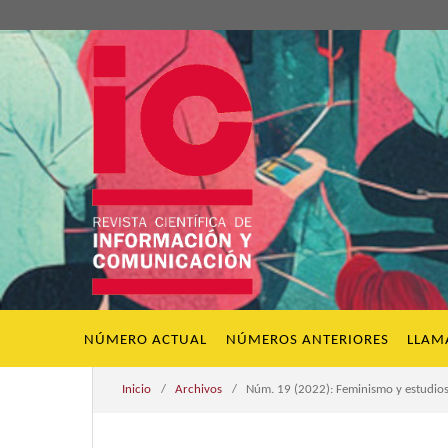
NÚMERO ACTUAL
NÚMEROS ANTERIORES
LLAM
Inicio
/
Archivos
/
Núm. 19 (2022): Feminismo y estudio