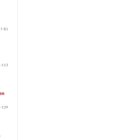
57-81
-113
 en
-139
a