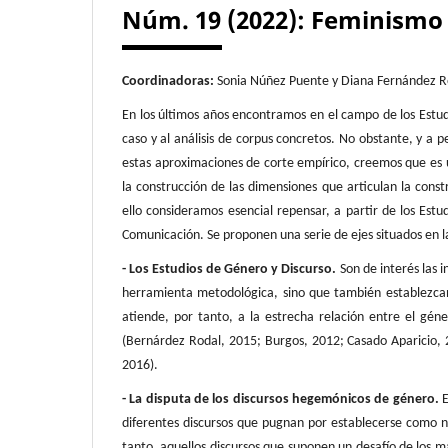
Núm. 19 (2022): Feminismo 
Coordinadoras:
Sonia Núñez Puente y Diana Fernández R
En los últimos años encontramos en el campo de los Estu
caso y al análisis de corpus concretos. No obstante, y a 
estas aproximaciones de corte empírico, creemos que es
la construcción de las dimensiones que articulan la con
ello consideramos esencial repensar, a partir de los Estu
Comunicación. Se proponen una serie de ejes situados en 
- Los Estudios de Género y Discurso.
Son de interés las 
herramienta metodológica, sino que también establezcan 
atiende, por tanto, a la estrecha relación entre el gén
(Bernárdez Rodal, 2015; Burgos, 2012; Casado Aparicio, 
2016).
- La disputa de los discursos hegemónicos de género.
E
diferentes discursos que pugnan por establecerse como n
tanto, aquellos discursos que suponen un desafío de los