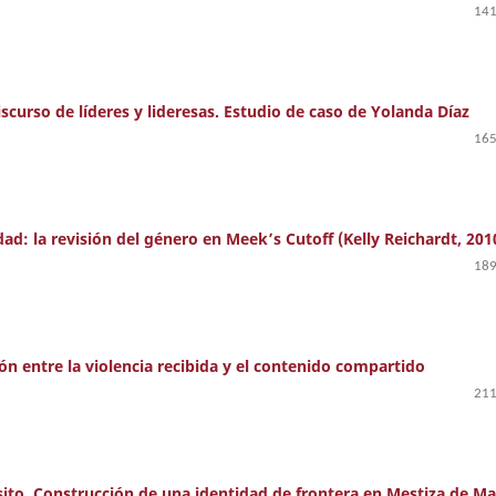
141
iscurso de líderes y lideresas. Estudio de caso de Yolanda Díaz
165
dad: la revisión del género en Meek’s Cutoff (Kelly Reichardt, 201
189
ón entre la violencia recibida y el contenido compartido
211
ito. Construcción de una identidad de frontera en Mestiza de Ma