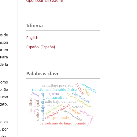
Open Journal Systems
Idioma
os de
English
ación
Español (España)
ar en
 Para
de la
Palabras clave
 como
cartografía
podcast
camuflaje pixelado
perfil
transformación raidofónica
o. Se
plataformas
punk
cine documental
guerra
camuflaje digital
curso
contracultura
conflicto
violencia
adio bajo demanda
audio digital
gato,
subculturas
mapa
camuflaje militar
verdad
testigos
análisis
radio online
cuerpo
podcasting
e los
periodismo de largo formato
, por
ntes,