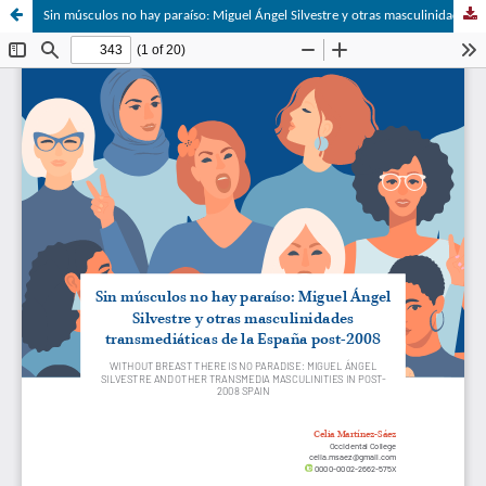
Sin músculos no hay paraíso: Miguel Ángel Silvestre y otras masculinidades transmediáticas de la España post-2008