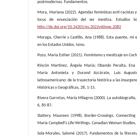
postmodernas. Fundamentos.
Mora, Mariana (2022). Agendas feministas anti-racistas y
locus de enunciación del ser mestiza. Estudios So
http://dx.doi.org/10.24201/es.2022v40nne.2082
Moraga, Cherríe y Castillo, Ana (1988). Esta puente, mi 
en los Estados Unidos. Ismo.
Pozo, María Esther (2021). Feminismo y mestizaje en Coc
Rincón Martínez, Ángela María; Obando Peralta, Ena C
María Antonieta y Durand Azcárate, Luis Augusto
latinoamericano: de la trayectoria histórica a las insurgen
Históricas y Geográficas, 28, 1-15.
Rivera Garretas, María Milagros (2000). La autobiografía
6, 85-87.
Slattery, Maureen (1998). Border-Crossings. Connecting
Maria Campbell’s Life-Writings. Canadian Woman Studies,
Sola-Morales, Salomé (2017). Fundamentos de la literatur