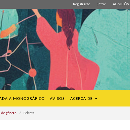
Registrarse
Entrar
ADMISIÓN 
ADA A MONOGRÁFICO
AVISOS
ACERCA DE
s de género
/
Selecta