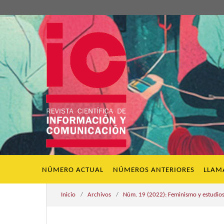
NÚMERO ACTUAL
NÚMEROS ANTERIORES
LLAM
Inicio
/
Archivos
/
Núm. 19 (2022): Feminismo y estudio