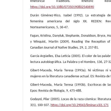
Rhetorical Traditions. Rhetoric R
https://doi.org/10.1080/07350190802540690
Durán Giménez-Rico, Isabel (1992). La estrategia de
femenina americana del siglo XX. REDEN: Revi
Norteamericanos, 5, 36-47.
Fagan, Kristina, Danyluk, Stephanie, Donaldson, Bryce, H
y Winquist, Martin (2009). Reading the Reception of
Canadian Journal of Native Studies, 29, 2, 257-81.
García Argüelles, Elsa Leticia (2005). El color de las palabr
lectura autobiográfica. La Palabra y el Hombre, 136, 27-3
Gibert-Maceda, María Teresa (1993a). Ni víctimas ni v
mujeres en la literatura canadiense actual. ES: Revista de f
Gibert-Maceda, María Teresa (1993b). Escritoras de la
Epos: Revista de filología, 9, 475-488.
Godayol, Pilar (2005). Locas de la raza cósmica: literatur
3(1), 100-107.
https://doi.org/10.29043/liminar.v3i1.171