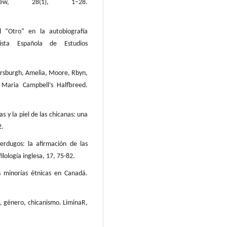
eview, 28(1), 1–28.
l “Otro” en la autobiografía
sta Española de Estudios
orsburgh, Amelia, Moore, Rbyn,
 Maria Campbell’s Halfbreed.
as y la piel de las chicanas: una
2.
erdugos: la afirmación de las
ilología inglesa, 17, 75-82.
s minorías étnicas en Canadá.
a, género, chicanismo. LiminaR,