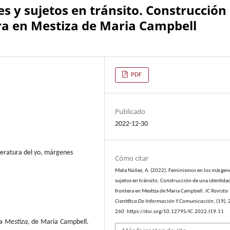
 y sujetos en tránsito. Construcción
ra en Mestiza de Maria Campbell
PDF
Publicado
2022-12-30
teratura del yo, márgenes
Cómo citar
Mata Núñez, A. (2022). Feminismos en los márgen
sujetos en tránsito. Construcción de una identida
frontera en Mestiza de Maria Campbell.
IC Revista
Científica De Información Y Comunicación
, (19),
260. https://doi.org/10.12795/IC.2022.I19.11
ía
Mestiza
, de Maria Campbell.