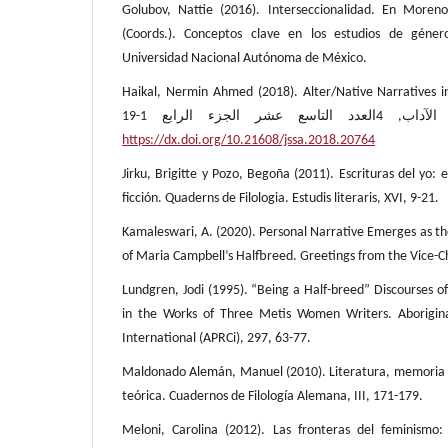
Golubov, Nattie (2016). Interseccionalidad. En Moren
(Coords.). Conceptos clave en los estudios de géne
Universidad Nacional Autónoma de México.
Haikal, Nermin Ahmed (2018). Alter/Native Narratives i
الجزء الرابع 1-19
https://dx.doi.org/10.21608/jssa.2018.20764
Jirku, Brigitte y Pozo, Begoña (2011). Escrituras del yo: 
ficción. Quaderns de Filologia. Estudis literaris, XVI, 9-21.
Kamaleswari, A. (2020). Personal Narrative Emerges as th
of Maria Campbell’s Halfbreed. Greetings from the Vice-C
Lundgren, Jodi (1995). “Being a Half-breed” Discourses of
in the Works of Three Metis Women Writers. Aborigina
International (APRCi), 297, 63-77.
Maldonado Alemán, Manuel (2010). Literatura, memoria 
teórica. Cuadernos de Filología Alemana, III, 171-179.
Meloni, Carolina (2012). Las fronteras del feminismo: 