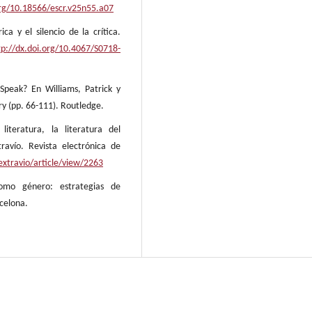
org/10.18566/escr.v25n55.a07
ca y el silencio de la crítica.
tp://dx.doi.org/10.4067/S0718-
Speak? En Williams, Patrick y
ry (pp. 66-111). Routledge.
iteratura, la literatura del
ravío. Revista electrónica de
/extravio/article/view/2263
como género: estrategias de
celona.