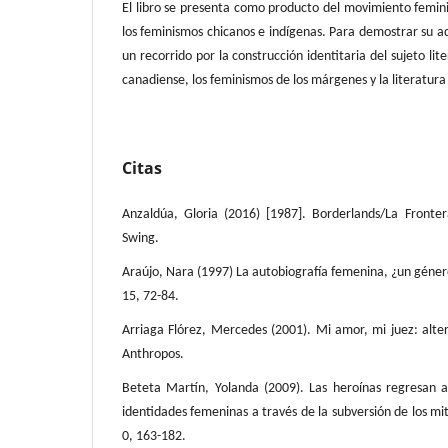
El libro se presenta como producto del movimiento femin
los feminismos chicanos e indígenas. Para demostrar su ad
un recorrido por la construcción identitaria del sujeto lit
canadiense, los feminismos de los márgenes y la literatura 
Citas
Anzaldúa, Gloria (2016) [1987]. Borderlands/La Front
Swing.
Araújo, Nara (1997) La autobiografía femenina, ¿un géner
15, 72-84.
Arriaga Flórez, Mercedes (2001). Mi amor, mi juez: alte
Anthropos.
Beteta Martín, Yolanda (2009). Las heroínas regresan a
identidades femeninas a través de la subversión de los mit
0, 163-182.