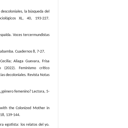
 descoloniales, la búsqueda del
ciológicos XL, 40, 193-227.
espalda. Voces tercermundistas
habamba. Cuadernos 8, 7-27.
ecilia; Aliaga Guevara, Frisa
 (2022). Feminismo crítico
cias decoloniales. Revista Notas
, ¿género femenino? Lectora, 5-
 with the Colonized Mother in
 18, 139-144.
a egotista: los relatos del yo.