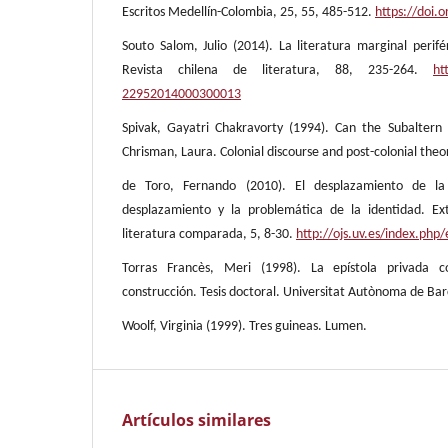
Escritos Medellín-Colombia, 25, 55, 485-512.
https://doi.
Souto Salom, Julio (2014). La literatura marginal periféri
Revista chilena de literatura, 88, 235-264.
ht
22952014000300013
Spivak, Gayatri Chakravorty (1994). Can the Subaltern 
Chrisman, Laura. Colonial discourse and post-colonial theo
de Toro, Fernando (2010). El desplazamiento de la l
desplazamiento y la problemática de la identidad. Ext
literatura comparada, 5, 8-30.
http://ojs.uv.es/index.php
Torras Francès, Meri (1998). La epístola privada 
construcción. Tesis doctoral. Universitat Autònoma de Bar
Woolf, Virginia (1999). Tres guineas. Lumen.
Artículos similares