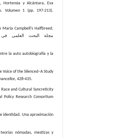
o, Hortensia y Alcántara, Eva
ro. Volumen 1 (pp. 197-213).
n Maria Campbell’s Halfbreed.
مجلة البحث العلمی فی الآداب, 4العدد التاسع عشر 
entre la auto autobiografía y la
e Voice of the Silenced–A Study
hancellor, 428-435.
 Race and Cultural Syncreticity
l Policy Research Consortium
e identidad. Una aproximación
teorías nómadas, mestizas y