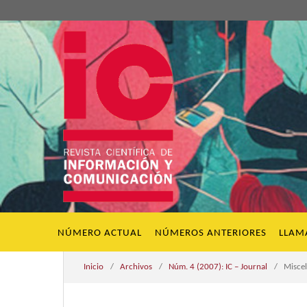
NÚMERO ACTUAL
NÚMEROS ANTERIORES
LLAM
Inicio
/
Archivos
/
Núm. 4 (2007): IC – Journal
/
Misce