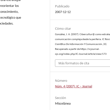
 una estrategia
Publicado
 reorientar los
sconocimiento,
2007-12-12
 tecnológico que
ociedades.
Cómo citar
González, J. A. (2007). Cibercultur@ como estrate
comunicación compleja desde la periferia.
IC Revi
Científica De Información Y Comunicación
, (4).
Recuperado a partir de https://icjournal-
ojs.org/index.php/IC-Journal/article/view/173
Más formatos de cita
Número
Núm. 4 (2007): IC – Journal
Sección
Miscelánea