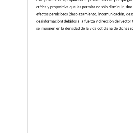
este proceso de apropiación es posible diseñar y desplegar
crítica y propositiva que les permita no sólo disminuir, sino
efectos perniciosos (desplazamiento, incomunicación, de
desinformación) debidos a la fuerza y dirección del vector
se imponen en la densidad de la vida cotidiana de dichas s