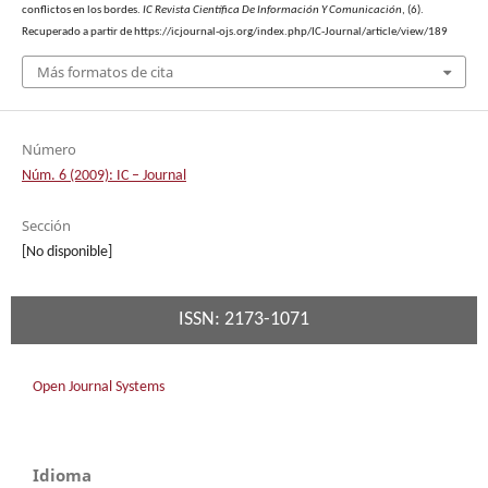
conflictos en los bordes.
IC Revista Científica De Información Y Comunicación
, (6).
Recuperado a partir de https://icjournal-ojs.org/index.php/IC-Journal/article/view/189
Más formatos de cita
Número
Núm. 6 (2009): IC – Journal
Sección
[No disponible]
ISSN: 2173-1071
Open Journal Systems
Idioma