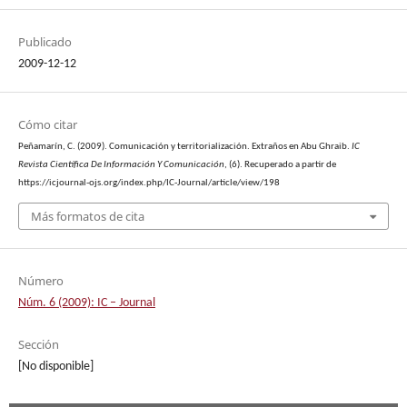
Publicado
2009-12-12
Cómo citar
Peñamarín, C. (2009). Comunicación y territorialización. Extraños en Abu Ghraib.
IC
Revista Científica De Información Y Comunicación
, (6). Recuperado a partir de
https://icjournal-ojs.org/index.php/IC-Journal/article/view/198
Más formatos de cita
Número
Núm. 6 (2009): IC – Journal
Sección
[No disponible]