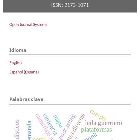
ISSN: 2173-1071
Open Journal Systems
Idioma
English
Español (España)
Palabras clave
cuerpo
violencia
camuflaje militar
fuentes directas
podcasting
mapa
leila guerriero
plataformas
punk
perfil