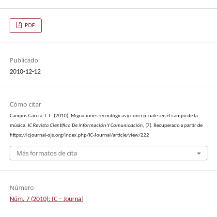
PDF
Publicado
2010-12-12
Cómo citar
Campos García, J. L. (2010). Migraciones tecnológicas y conceptuales en el campo de la
música.
IC Revista Científica De Información Y Comunicación
, (7). Recuperado a partir de
https://icjournal-ojs.org/index.php/IC-Journal/article/view/222
Más formatos de cita
Número
Núm. 7 (2010): IC – Journal