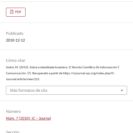
PDF
Publicado
2010-12-12
Cómo citar
Sodré, M. (2010). Sobre a identidade brasileira.
IC Revista Científica De Información Y
Comunicación
, (7). Recuperado a partir de https://icjournal-ojs.org/index.php/IC-
Journal/article/view/225
Más formatos de cita
Número
Núm. 7 (2010): IC – Journal
Sección