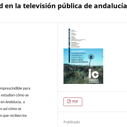
 en la televisión pública de andalucí
imprescindible para
s estudian cómo se
PDF
n en Andalucía, a
an así cómo se
en que reciben los
Publicado