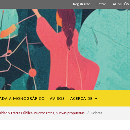
Registrarse
Entrar
ADMISIÓN 
ADA A MONOGRÁFICO
AVISOS
ACERCA DE
idad y Esfera Pública: nuevos retos, nuevas propuestas
/
Selecta