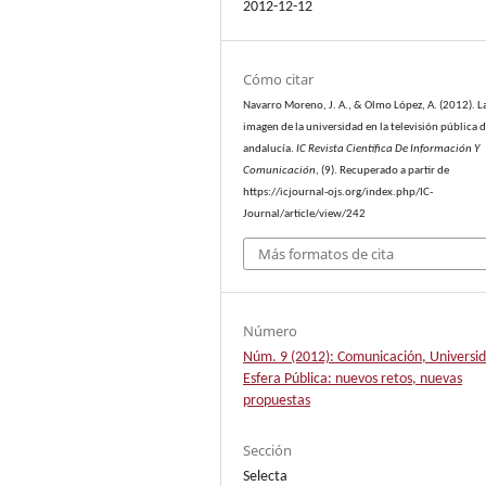
2012-12-12
Cómo citar
Navarro Moreno, J. A., & Olmo López, A. (2012). L
imagen de la universidad en la televisión pública 
andalucía.
IC Revista Científica De Información Y
Comunicación
, (9). Recuperado a partir de
https://icjournal-ojs.org/index.php/IC-
Journal/article/view/242
Más formatos de cita
Número
Núm. 9 (2012): Comunicación, Universid
Esfera Pública: nuevos retos, nuevas
propuestas
Sección
Selecta