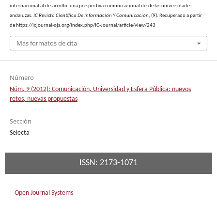
internacional al desarrollo: una perspectiva comunicacional desde las universidades
andaluzas.
IC Revista Científica De Información Y Comunicación
, (9). Recuperado a partir
de https://icjournal-ojs.org/index.php/IC-Journal/article/view/243
Más formatos de cita
Número
Núm. 9 (2012): Comunicación, Universidad y Esfera Pública: nuevos
retos, nuevas propuestas
Sección
Selecta
ISSN: 2173-1071
Open Journal Systems