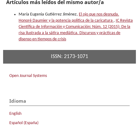
Artículos más leídos del mismo autor/a
María Eugenia Gutiérrez Jiménez,
El ojo que nos desnuda.
Honoré Daumier y la potencia política de la caricatura
,
IC Revista
Científica de Información y Comunicación: Núm. 12 (2015): De la
risa ilustrada a la sátira mediática. Discursos y prácticas de
disenso en tiempos de crisis
ISSN: 2173-1071
Open Journal Systems
Idioma
English
Español (España)