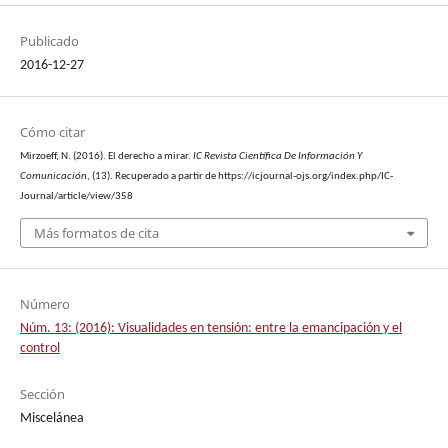
Publicado
2016-12-27
Cómo citar
Mirzoeff, N. (2016). El derecho a mirar.
IC Revista Científica De Información Y
Comunicación
, (13). Recuperado a partir de https://icjournal-ojs.org/index.php/IC-
Journal/article/view/358
Más formatos de cita
Número
Núm. 13: (2016): Visualidades en tensión: entre la emancipación y el
control
Sección
Miscelánea