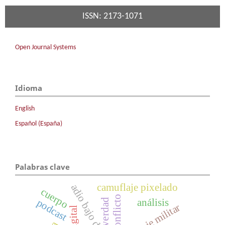
ISSN: 2173-1071
Open Journal Systems
Idioma
English
Español (España)
Palabras clave
camuflaje pixelado
adio bajo demanda
cuerpo
conflicto
análisis
podcast
verdad
camuflaje militar