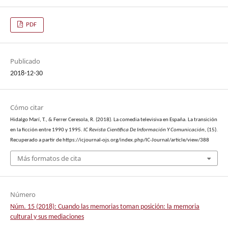
PDF
Publicado
2018-12-30
Cómo citar
Hidalgo Marí, T., & Ferrer Ceresola, R. (2018). La comedia televisiva en España. La transición
en la ficción entre 1990 y 1995.
IC Revista Científica De Información Y Comunicación
, (15).
Recuperado a partir de https://icjournal-ojs.org/index.php/IC-Journal/article/view/388
Más formatos de cita
Número
Núm. 15 (2018): Cuando las memorias toman posición: la memoria
cultural y sus mediaciones