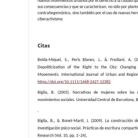
nuevos movimientos urbanos por el derecho a la ciudad que
sus consecuencias y que se caracterizan, no sólo por plant
contrahegemónico, sino también por el uso de nuevas herr
ciberactivismo
Citas
Belda-Miquel, S., Peris Blanes, J., & Frediani, A. (20
Depoliticization of the Right to the City: Changing 
Movements. International Journal of Urban and Region
https://doi.org/10.1111/1468-2427.12382
Biglia, B. (2005). Narrativas de mujeres sobre las
movimientos sociales. Universidad Central de Barcelona, B
.
Biglia, B., & Bonet-Martí, J. (2009). La construcción
investigación psico-social. Prácticas de escritura comparti
Research (Vol. 10, pp. 1–24).