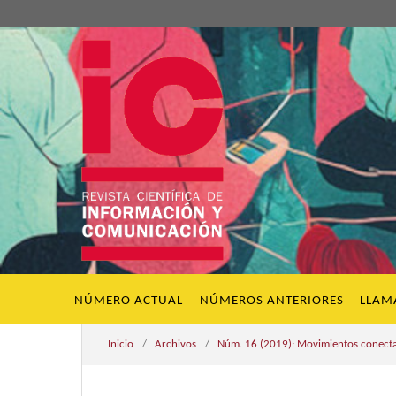
NÚMERO ACTUAL
NÚMEROS ANTERIORES
LLAM
Inicio
/
Archivos
/
Núm. 16 (2019): Movimientos conecta