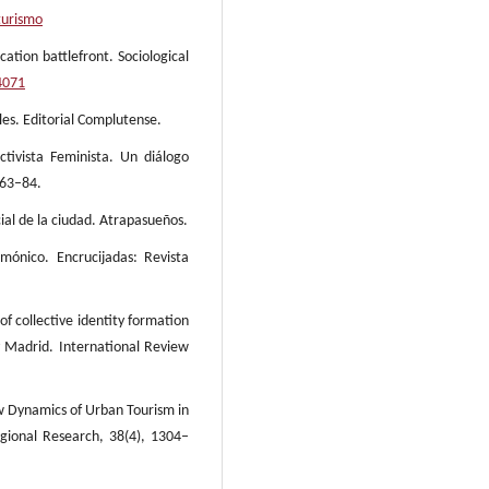
turismo
ation battlefront. Sociological
4071
les. Editorial Complutense.
ctivista Feminista. Un diálogo
 63–84.
cial de la ciudad. Atrapasueños.
mónico. Encrucijadas: Revista
of collective identity formation
 Madrid. International Review
ew Dynamics of Urban Tourism in
egional Research, 38(4), 1304–