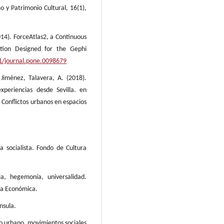
o y Patrimonio Cultural, 16(1),
014). ForceAtlas2, a Continuous
tion Designed for the Gephi
71/journal.pone.0098679
 Jiménez, Talavera, A. (2018).
xperiencias desde Sevilla. en
. Conflictos urbanos en espacios
a socialista. Fondo de Cultura
ia, hegemonía, universalidad.
ra Económica.
nsula.
smo urbano, movimientos sociales