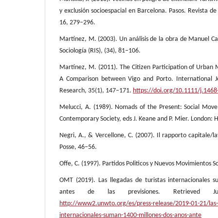
y exclusión socioespacial en Barcelona. Pasos. Revista de
16, 279–296.
Martínez, M. (2003). Un análisis de la obra de Manuel Cas
Sociología (RIS), (34), 81–106.
Martínez, M. (2011). The Citizen Participation of Urban 
A Comparison between Vigo and Porto. International J
Research, 35(1), 147–171.
https://doi.org/10.1111/j.146
Melucci, A. (1989). Nomads of the Present: Social Move
Contemporary Society, eds J. Keane and P. Mier. London: 
Negri, A., & Vercellone, C. (2007). Il rapporto capitale/l
Posse, 46–56.
Offe, C. (1997). Partidos Politicos y Nuevos Movimientos So
OMT (2019). Las llegadas de turistas internacionales 
antes de las previsiones. Retrieved
http://www2.unwto.org/es/press-release/2019-01-21/las-l
internacionales-suman-1400-millones-dos-anos-ante