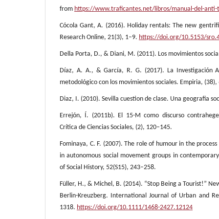
from
https://www.traficantes.net/libros/manual-del-anti-
Cócola Gant, A. (2016). Holiday rentals: The new gentrific
Research Online, 21(3), 1–9.
https://doi.org/10.5153/sro.
Della Porta, D., & Diani, M. (2011). Los movimientos socia
Díaz, A. A., & García, R. G. (2017). La Investigación A
metodológico con los movimientos sociales. Empiria, (38),
Diaz, I. (2010). Sevilla cuestion de clase. Una geografia so
Errejón, Í. (2011b). El 15-M como discurso contrahege
Crítica de Ciencias Sociales, (2), 120–145.
Fominaya, C. F. (2007). The role of humour in the process 
in autonomous social movement groups in contemporary
of Social History, 52(S15), 243–258.
Füller, H., & Michel, B. (2014). “Stop Being a Tourist!” N
Berlin-Kreuzberg. International Journal of Urban and R
1318.
https://doi.org/10.1111/1468-2427.12124