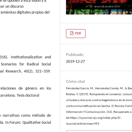
 se oponen a esta visión y a
ear un discurso
amientas digitales propias del
PDF
Publicado
16). Institutionalization and
2019-12-27
Scenarios for Radical Social
al Research, 40(2), 321–339.
Cómo citar
 relaciones de género en los
Fernández García, M., Hernández Conde, M., & Ba
Robles, V. (2019). Rompiendo el consenso: comu
arcelona. Tesis doctoral
virtuales y discurso contra-hegemónico en el mo
contra la turistificación en Sevilla.
IC Revista Cient
Información Y Comunicación
, (16). Recuperado a 
 de narrativas como método de
de https://icjournal-ojs.org/index.php/IC-
da. In Forum: Qualitative Social
Journal/article/view/493