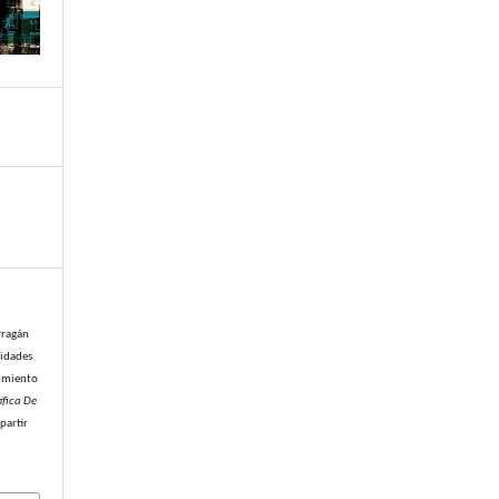
rragán
nidades
vimiento
ífica De
partir