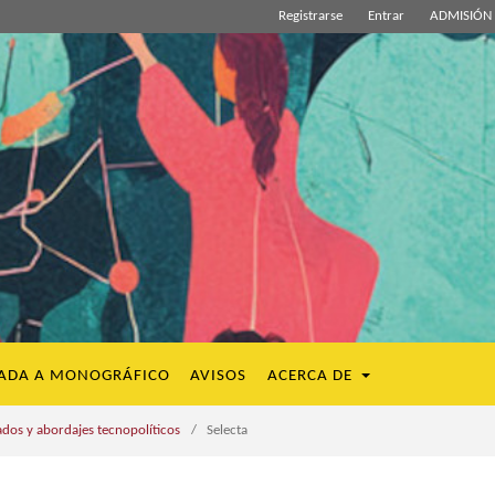
Registrarse
Entrar
ADMISIÓN 
ADA A MONOGRÁFICO
AVISOS
ACERCA DE
dos y abordajes tecnopolíticos
/
Selecta