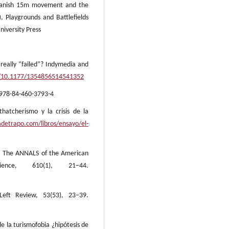
 spanish 15m movement and the
), Playgrounds and Battlefields
niversity Press
 really “failed”? Indymedia and
rg/10.1177/1354856514541352
m 978-84-460-3793-4
thatcherismo y la crisis de la
adetrapo.com/libros/ensayo/el-
on. The ANNALS of the American
ence, 610(1), 21–44.
eft Review, 53(53), 23–39.
e la turismofobia ¿hipótesis de