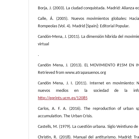
Borja, J. (2003). La ciudad conquistada. Madrid: Alianza e
Calle, Á. (2005). Nuevos movimientos globales: Hacia
Rompeolas (Vol. 4). Madrid [Spain]: Editorial Popular.
Candón-Mena, J. (2011). La dimensión híbrida del movimient
virtual
.
Candón Mena, J. (2013). EL MOVIMIENTO #15M EN INT
Retrieved from www.atrapasuenos.org
Candón Mena, J. I. (2011). Internet en movimiento: N
nuevos medios en la sociedad de la infor
http://eprints.ucm.es/12085
Carlos, A. F. A. (2016). The reproduction of urban s
accumulation. The Urban Crisis.
Castells, M. (1979). La cuestión urbana. Siglo Veintiuno de
Christin, R. (2018). Manual del antiturismo. Madrid: Tr