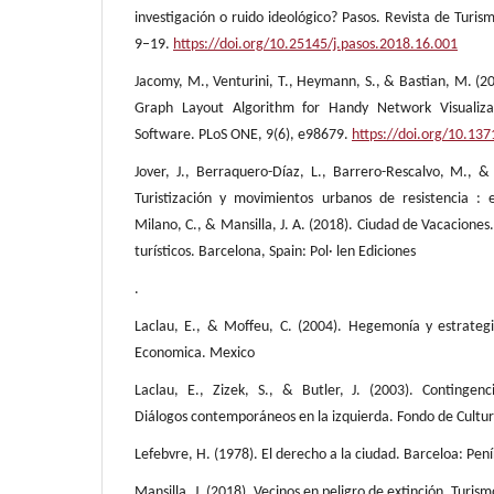
investigación o ruido ideológico? Pasos. Revista de Turism
9–19.
https://doi.org/10.25145/j.pasos.2018.16.001
Jacomy, M., Venturini, T., Heymann, S., & Bastian, M. (2
Graph Layout Algorithm for Handy Network Visualiza
Software. PLoS ONE, 9(6), e98679.
https://doi.org/10.13
Jover, J., Berraquero-Díaz, L., Barrero-Rescalvo, M., &
Turistización y movimientos urbanos de resistencia : e
Milano, C., & Mansilla, J. A. (2018). Ciudad de Vacaciones
turísticos. Barcelona, Spain: Pol· len Ediciones
.
Laclau, E., & Moffeu, C. (2004). Hegemonía y estrategi
Economica. Mexico
Laclau, E., Zizek, S., & Butler, J. (2003). Contingenc
Diálogos contemporáneos en la izquierda. Fondo de Cultu
Lefebvre, H. (1978). El derecho a la ciudad. Barceloa: Pení
Mansilla, J. (2018). Vecinos en peligro de extinción. Turi