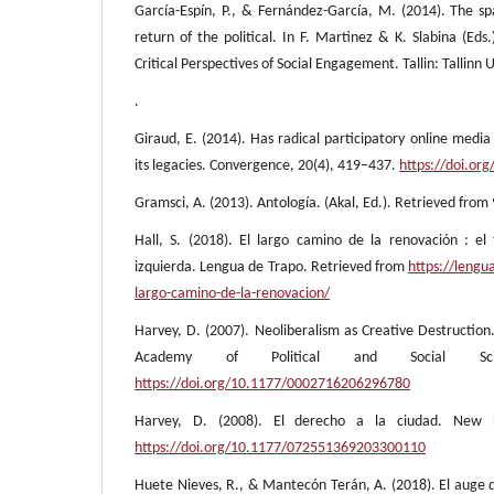
García-Espín, P., & Fernández-García, M. (2014). The
return of the political. In F. Martinez & K. Slabina (Eds.
Critical Perspectives of Social Engagement. Tallin: Tallinn U
.
Giraud, E. (2014). Has radical participatory online media
its legacies. Convergence, 20(4), 419–437.
https://doi.o
Gramsci, A. (2013). Antología. (Akal, Ed.). Retrieved fro
Hall, S. (2018). El largo camino de la renovación : el 
izquierda. Lengua de Trapo. Retrieved from
https://lengu
largo-camino-de-la-renovacion/
Harvey, D. (2007). Neoliberalism as Creative Destructi
Academy of Political and Social Sci
https://doi.org/10.1177/0002716206296780
Harvey, D. (2008). El derecho a la ciudad. New L
https://doi.org/10.1177/072551369203300110
Huete Nieves, R., & Mantecón Terán, A. (2018). El auge d