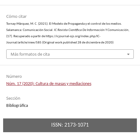
Cómo citar
Tornay-Márquez, M. C. (2021). El Modelo de Propaganda y el control de los medios.
Salamanca: Comunicación Social.
IC Revista Científica De Información Y Comunicación
,
(17). Recuperado a partir de https://icjournal-ojs.org/index.php/IC-
Journal/article/view/585 (Original work published 28 de diciembre de 2020)
Más formatos de cita
Número
Núm. 17 (2020): Cultura de masas y mediaciones
Sección
Bibliográfica
ISSN: 2173-1071