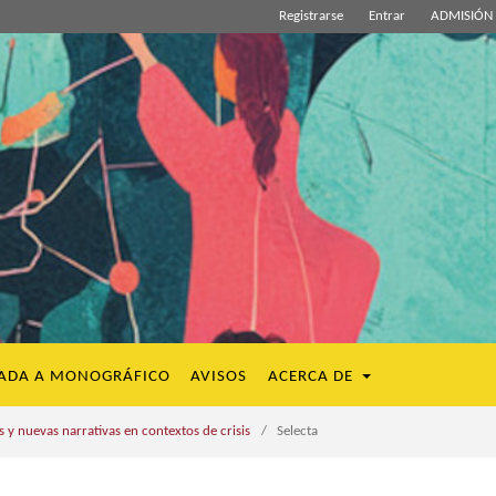
Registrarse
Entrar
ADMISIÓN 
ADA A MONOGRÁFICO
AVISOS
ACERCA DE
 y nuevas narrativas en contextos de crisis
/
Selecta