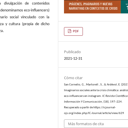
 divulgación de contenidos
 denominamos eco-influencers)
ario social vinculado con la
za y cultura (propia de dicho
za.
PDF
Publicado
2021-12-31
Cómo citar
San Cornelio, G., Martorell , S., & Ardèvol, E. (202
Imaginarios sociales ante la crisis climática: análisi
eco-influencers en instagram.
IC Revista Científic
Información Y Comunicación
, (18), 197–224.
Recuperado a partir de https://icjournal-
ojs.org/index.php/IC-Journal/article/view/629
Más formatos de cita