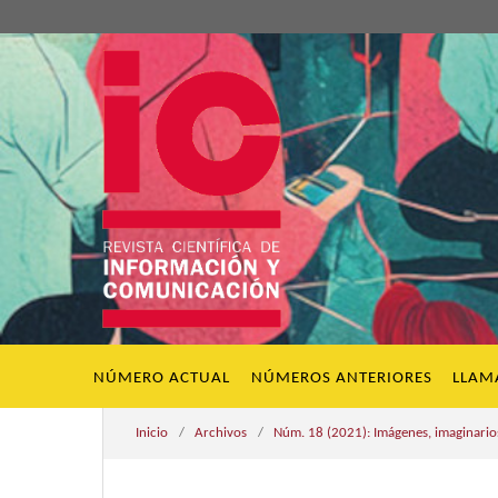
NÚMERO ACTUAL
NÚMEROS ANTERIORES
LLAM
Inicio
/
Archivos
/
Núm. 18 (2021): Imágenes, imaginarios