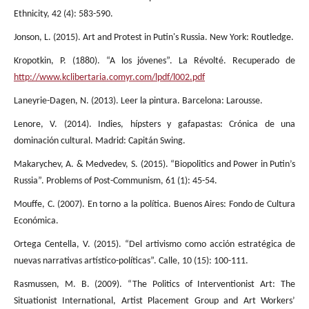
Ethnicity, 42 (4): 583-590.
Jonson, L. (2015). Art and Protest in Putin's Russia. New York: Routledge.
Kropotkin, P. (1880). “A los jóvenes”. La Révolté. Recuperado de
http://www.kclibertaria.comyr.com/lpdf/l002.pdf
Laneyrie-Dagen, N. (2013). Leer la pintura. Barcelona: Larousse.
Lenore, V. (2014). Indies, hípsters y gafapastas: Crónica de una
dominación cultural. Madrid: Capitán Swing.
Makarychev, A. & Medvedev, S. (2015). “Biopolitics and Power in Putin’s
Russia”. Problems of Post-Communism, 61 (1): 45-54.
Mouffe, C. (2007). En torno a la política. Buenos Aires: Fondo de Cultura
Económica.
Ortega Centella, V. (2015). “Del artivismo como acción estratégica de
nuevas narrativas artístico-políticas”. Calle, 10 (15): 100-111.
Rasmussen, M. B. (2009). “The Politics of Interventionist Art: The
Situationist International, Artist Placement Group and Art Workers’