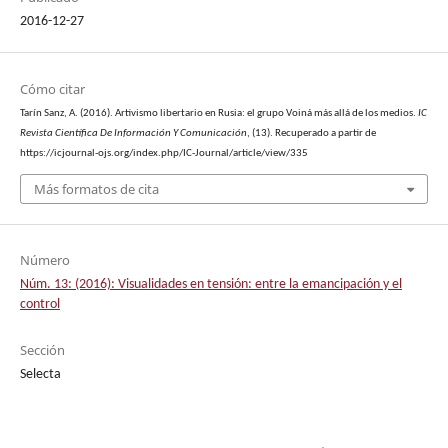
2016-12-27
Cómo citar
Tarín Sanz, A. (2016). Artivismo libertario en Rusia: el grupo Voiná más allá de los medios.
IC
Revista Científica De Información Y Comunicación
, (13). Recuperado a partir de
https://icjournal-ojs.org/index.php/IC-Journal/article/view/335
Más formatos de cita
Número
Núm. 13: (2016): Visualidades en tensión: entre la emancipación y el
control
Sección
Selecta