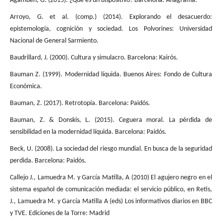
Agamben, G. (2015). ¿Qué es un dispositivo? Barcelona: Anagrama.
Arroyo, G. et al. (comp.) (2014). Explorando el desacuerdo:
epistemología, cognición y sociedad. Los Polvorines: Universidad
Nacional de General Sarmiento.
Baudrillard, J. (2000). Cultura y simulacro. Barcelona: Kairós.
Bauman Z. (1999). Modernidad líquida. Buenos Aires: Fondo de Cultura
Económica.
Bauman, Z. (2017). Retrotopía. Barcelona: Paidós.
Bauman, Z. & Donskis, L. (2015). Ceguera moral. La pérdida de
sensibilidad en la modernidad líquida. Barcelona: Paidós.
Beck, U. (2008). La sociedad del riesgo mundial. En busca de la seguridad
perdida. Barcelona: Paidós.
Callejo J., Lamuedra M. y García Matilla, A (2010) El agujero negro en el
sistema español de comunicación mediada: el servicio público, en Retis,
J., Lamuedra M. y García Matilla A (eds) Los informativos diarios en BBC
y TVE. Ediciones de la Torre: Madrid