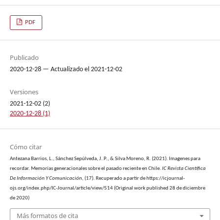
PDF
Publicado
2020-12-28 — Actualizado el 2021-12-02
Versiones
2021-12-02 (2)
2020-12-28 (1)
Cómo citar
Antezana Barrios, L., Sánchez Sepúlveda, J. P., & Silva Moreno, R. (2021). Imagenes para
recordar. Memorias generacionales sobre el pasado reciente en Chile.
IC Revista Científica
De Información Y Comunicación
, (17). Recuperado a partir de https://icjournal-
ojs.org/index.php/IC-Journal/article/view/514 (Original work published 28 de diciembre
de 2020)
Más formatos de cita