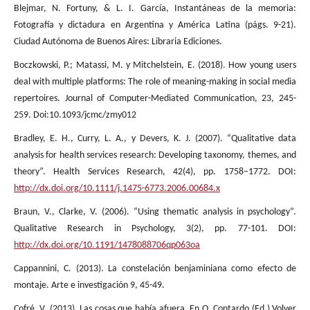
Blejmar, N. Fortuny, & L. I. García, Instantáneas de la memoria:
Fotografía y dictadura en Argentina y América Latina (págs. 9-21).
Ciudad Autónoma de Buenos Aires: Libraria Ediciones.
Boczkowski, P.; Matassi, M. y Mitchelstein, E. (2018). How young users
deal with multiple platforms: The role of meaning-making in social media
repertoires. Journal of Computer-Mediated Communication, 23, 245-
259. Doi:10.1093/jcmc/zmy012
Bradley, E. H., Curry, L. A., y Devers, K. J. (2007). “Qualitative data
analysis for health services research: Developing taxonomy, themes, and
theory”. Health Services Research, 42(4), pp. 1758–1772. DOI:
http://dx.doi.org/10.1111/j.1475-6773.2006.00684.x
Braun, V., Clarke, V. (2006). “Using thematic analysis in psychology”.
Qualitative Research in Psychology, 3(2), pp. 77-101. DOI:
http://dx.doi.org/10.1191/1478088706qp063oa
Cappannini, C. (2013). La constelación benjaminiana como efecto de
montaje. Arte e investigación 9, 45-49.
Cofré, V. (2013). Las cosas que había afuera. En O. Contardo (Ed.) Volver