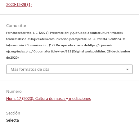
2020-12-28 (1)
Cómo citar
Fernández Serrato, J. C. (2021). Presentación: ¿Qué fue de la contracultura? Miradas
teóricas desde las lógicas de la comunicación y el espectáculo .
IC Revista Científica De
Información Y Comunicación
, (17). Recuperado a partir de https://icjournal-
ojs.org/index.php/IC-Journal/article/view/582 (Original work published 28 de diciembre
de 2020)
Más formatos de cita
Número
Núm. 17 (2020): Cultura de masas y mediaciones
Sección
Selecta