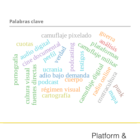
Palabras clave
guerra
camuflaje pixelado
análisis
audio digital
plataformas
cine documental
cuotas
camuflaje militar
podcasting
verdad
perfil
testigos
pornografía
camuflaje digital
fuentes directas
radio online
ucrania
cultura visual
contracultura
adio bajo demanda
cuerpo
podcast
punk
régimen visual
mapa
cartografía