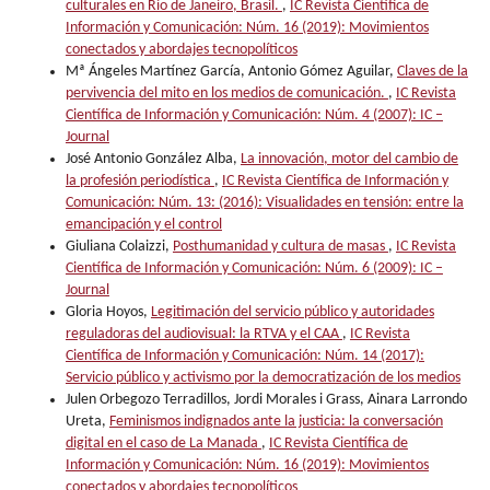
culturales en Rio de Janeiro, Brasil.
,
IC Revista Científica de
Información y Comunicación: Núm. 16 (2019): Movimientos
conectados y abordajes tecnopolíticos
Mª Ángeles Martínez García, Antonio Gómez Aguilar,
Claves de la
pervivencia del mito en los medios de comunicación.
,
IC Revista
Científica de Información y Comunicación: Núm. 4 (2007): IC –
Journal
José Antonio González Alba,
La innovación, motor del cambio de
la profesión periodística
,
IC Revista Científica de Información y
Comunicación: Núm. 13: (2016): Visualidades en tensión: entre la
emancipación y el control
Giuliana Colaizzi,
Posthumanidad y cultura de masas
,
IC Revista
Científica de Información y Comunicación: Núm. 6 (2009): IC –
Journal
Gloria Hoyos,
Legitimación del servicio público y autoridades
reguladoras del audiovisual: la RTVA y el CAA
,
IC Revista
Científica de Información y Comunicación: Núm. 14 (2017):
Servicio público y activismo por la democratización de los medios
Julen Orbegozo Terradillos, Jordi Morales i Grass, Ainara Larrondo
Ureta,
Feminismos indignados ante la justicia: la conversación
digital en el caso de La Manada
,
IC Revista Científica de
Información y Comunicación: Núm. 16 (2019): Movimientos
conectados y abordajes tecnopolíticos