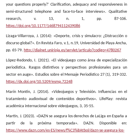
your questions properly?’ Clarification, adequacy and responsiveness in
semi-structured telephone and face-to-face interviews». Qualitative
research, v. 13, n. 1, pp. 87-106.
https://doi.org/10.1177/1468794112439086
Lizaga-Villarroya, J. (2014): «Deporte, crisis y simulacro: ¿Distracción o
discurso global?». En Revista Faro, v.1, n.19, Universidad de Playa Ancha,
pp. 65-79.
http://dialnet.unirioja.es/servlet/articulo?codigo=4780267
López-Redondo, I. (2021). «El videojuego como área de especialización
periodística. Rasgos distintivos y perspectivas profesionales para un
sector en auge». Estudios sobre el Mensaje Periodístico 27 (1), 319-332.
https://dx.doi.org/10.5209/esmp.72248
Marín Montín, J. (2014). «Videojuegos y Televisión. Influencias en el
tratamiento audiovisual de contenidos deportivos». LifePlay: revista
académica internacional sobre videojuegos, 3, 35-55.
Martín, J. (2023). «DAZN se asegura los derechos de LaLiga en España a
partir de la próxima temporada». DAZN. Disponible en:
https://www.dazn.com/es-ES/news/f%C3%BAtbol/dazn-se-asegura-los-