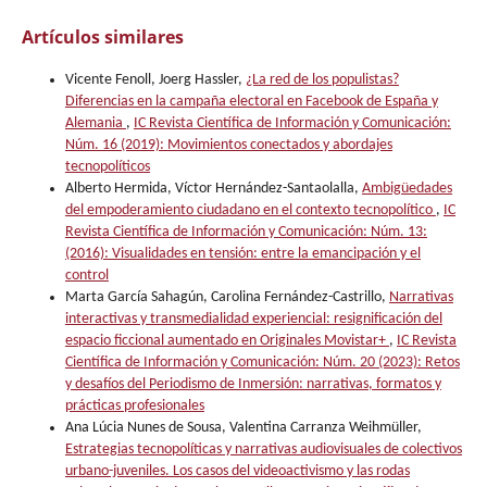
Artículos similares
Vicente Fenoll, Joerg Hassler,
¿La red de los populistas?
Diferencias en la campaña electoral en Facebook de España y
Alemania
,
IC Revista Científica de Información y Comunicación:
Núm. 16 (2019): Movimientos conectados y abordajes
tecnopolíticos
Alberto Hermida, Víctor Hernández-Santaolalla,
Ambigüedades
del empoderamiento ciudadano en el contexto tecnopolítico
,
IC
Revista Científica de Información y Comunicación: Núm. 13:
(2016): Visualidades en tensión: entre la emancipación y el
control
Marta García Sahagún, Carolina Fernández-Castrillo,
Narrativas
interactivas y transmedialidad experiencial: resignificación del
espacio ficcional aumentado en Originales Movistar+
,
IC Revista
Científica de Información y Comunicación: Núm. 20 (2023): Retos
y desafíos del Periodismo de Inmersión: narrativas, formatos y
prácticas profesionales
Ana Lúcia Nunes de Sousa, Valentina Carranza Weihmüller,
Estrategias tecnopolíticas y narrativas audiovisuales de colectivos
urbano-juveniles. Los casos del videoactivismo y las rodas