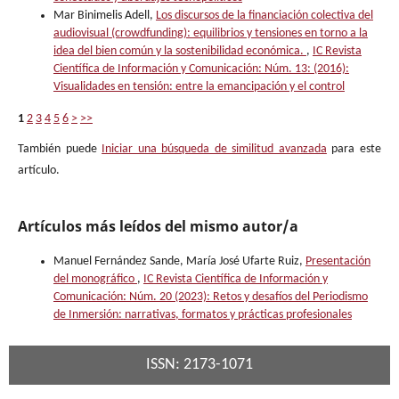
Mar Binimelis Adell,
Los discursos de la financiación colectiva del
audiovisual (crowdfunding): equilibrios y tensiones en torno a la
idea del bien común y la sostenibilidad económica.
,
IC Revista
Científica de Información y Comunicación: Núm. 13: (2016):
Visualidades en tensión: entre la emancipación y el control
1
2
3
4
5
6
>
>>
También puede
Iniciar una búsqueda de similitud avanzada
para este
artículo.
Artículos más leídos del mismo autor/a
Manuel Fernández Sande, María José Ufarte Ruiz,
Presentación
del monográfico
,
IC Revista Científica de Información y
Comunicación: Núm. 20 (2023): Retos y desafíos del Periodismo
de Inmersión: narrativas, formatos y prácticas profesionales
ISSN: 2173-1071