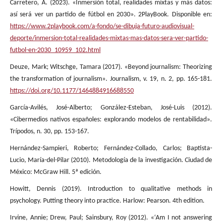
Carretero, A. (2023). «Inmersión total, realidades mixtas y más datos:
así será ver un partido de fútbol en 2030». 2PlayBook. Disponible en:
https://www.2playbook.com/a-fondo/se-dibuja-futuro-audiovisual-
deporte/inmersion-total-realidades-mixtas-mas-datos-sera-ver-partido-
futbol-en-2030_10959_102.html
Deuze, Mark; Witschge, Tamara (2017). «Beyond journalism: Theorizing
the transformation of journalism». Journalism, v. 19, n. 2, pp. 165-181.
https://doi.org/10.1177/1464884916688550
García-Avilés, José-Alberto; González-Esteban, José-Luis (2012).
«Cibermedios nativos españoles: explorando modelos de rentabilidad».
Trípodos, n. 30, pp. 153-167.
Hernández-Sampieri, Roberto; Fernández-Collado, Carlos; Baptista-
Lucio, María-del-Pilar (2010). Metodología de la investigación. Ciudad de
México: McGraw Hill. 5ª edición.
Howitt, Dennis (2019). Introduction to qualitative methods in
psychology. Putting theory into practice. Harlow: Pearson. 4th edition.
Irvine, Annie; Drew, Paul; Sainsbury, Roy (2012). «‘Am I not answering