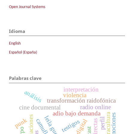
Open Journal Systems
Idioma
English
Español (España)
Palabras clave
interpretación
análisis
violencia
transformación raidofónica
radio online
cine documental
adio bajo demanda
contracultura
emociones
desviaciones
leila guerriero
perfil
punk
testigos