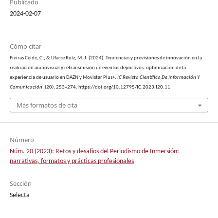
Publicado
2024-02-07
Cómo citar
Fieiras Ceide, C., & Ufarte Ruíz, M. J. (2024). Tendencias y previsiones de innovación en la
realización audiovisual y retransmisión de eventos deportivos: optimización de la
experiencia de usuario en DAZN y Movistar Plus+.
IC Revista Científica De Información Y
Comunicación
, (20), 253–274. https://doi.org/10.12795/IC.2023.I20.11
Más formatos de cita
Número
Núm. 20 (2023): Retos y desafíos del Periodismo de Inmersión:
narrativas, formatos y prácticas profesionales
Sección
Selecta