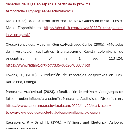
derechos-de-laliga-en-espana-a-partir-de-la-proxima-
temporada/11py3vqj4ez6e1etho9dadvc0j
Meta (2023). «Get a Front Row Seat to NBA Games on Meta Quest».
Meta. Disponible en:
https://about.fb.com/news/2023/01/nba-games-
in-vr-on-quest/
Okuda-Benavides, Mayumi; Gómez-Restrepo, Carlos (2005). «Métodos
de investigación cualitativa: triangulación». Revista colombiana de
psiquiatría, v. 34, n. 1, pp. 118-124.
https://www.redalyc.org/pdf/806/80628403009.pdf
Owens, J., (2010). «Producción de reportajes desportivos en TV».
Barcelona, Omega.
Panorama Audiovisual (2023). «Realización televisiva y videojuegos de
fútbol: ¿quién influencia a quién?». Panorama Audiovisual. Disponible en:
https://www.panoramaaudiovisual.com/2022/11/22/realizacion-
televisiva-y-videojuegos-de-futbol-quien-influencia-a-quien
Raunsbjerg, P. y Sand, H. (1998). «TV Sport and Rhetoric». Aalborg: