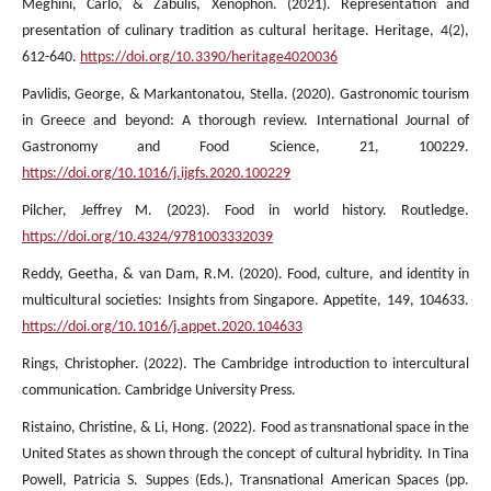
Meghini, Carlo, & Zabulis, Xenophon. (2021). Representation and
presentation of culinary tradition as cultural heritage. Heritage, 4(2),
612-640.
https://doi.org/10.3390/heritage4020036
Pavlidis, George, & Markantonatou, Stella. (2020). Gastronomic tourism
in Greece and beyond: A thorough review. International Journal of
Gastronomy and Food Science, 21, 100229.
https://doi.org/10.1016/j.ijgfs.2020.100229
Pilcher, Jeffrey M. (2023). Food in world history. Routledge.
https://doi.org/10.4324/9781003332039
Reddy, Geetha, & van Dam, R.M. (2020). Food, culture, and identity in
multicultural societies: Insights from Singapore. Appetite, 149, 104633.
https://doi.org/10.1016/j.appet.2020.104633
Rings, Christopher. (2022). The Cambridge introduction to intercultural
communication. Cambridge University Press.
Ristaino, Christine, & Li, Hong. (2022). Food as transnational space in the
United States as shown through the concept of cultural hybridity. In Tina
Powell, Patricia S. Suppes (Eds.), Transnational American Spaces (pp.