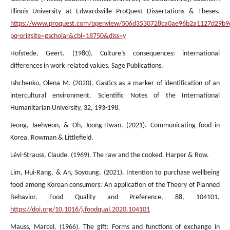
Illinois University at Edwardsville ProQuest Dissertations & Theses.
https://www.proquest.com/openview/506d3530728ca0ae96b2a1127d29b9
pq-origsite=gscholar&cbl=18750&diss=y
Hofstede, Geert. (1980). Culture’s consequences: international
differences in work‑related values. Sage Publications.
Ishchenko, Olena M. (2020). Gastics as a marker of identification of an
intercultural environment. Scientific Notes of the International
Humanitarian University, 32, 193-198.
Jeong, Jaehyeon, & Oh, Joong-Hwan. (2021). Communicating food in
Korea. Rowman & Littlefield.
Lévi-Strauss, Claude. (1969). The raw and the cooked. Harper & Row.
Lim, Hui-Rang, & An, Soyoung. (2021). Intention to purchase wellbeing
food among Korean consumers: An application of the Theory of Planned
Behavior. Food Quality and Preference, 88, 104101.
https://doi.org/10.1016/j.foodqual.2020.104101
Mauss, Marcel. (1966). The gift: Forms and functions of exchange in