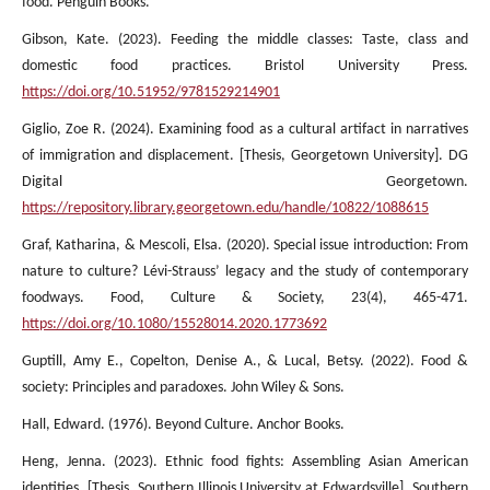
food. Penguin Books.
Gibson, Kate. (2023). Feeding the middle classes: Taste, class and
domestic food practices. Bristol University Press.
https://doi.org/10.51952/9781529214901
Giglio, Zoe R. (2024). Examining food as a cultural artifact in narratives
of immigration and displacement. [Thesis, Georgetown University]. DG
Digital Georgetown.
https://repository.library.georgetown.edu/handle/10822/1088615
Graf, Katharina, & Mescoli, Elsa. (2020). Special issue introduction: From
nature to culture? Lévi-Strauss’ legacy and the study of contemporary
foodways. Food, Culture & Society, 23(4), 465-471.
https://doi.org/10.1080/15528014.2020.1773692
Guptill, Amy E., Copelton, Denise A., & Lucal, Betsy. (2022). Food &
society: Principles and paradoxes. John Wiley & Sons.
Hall, Edward. (1976). Beyond Culture. Anchor Books.
Heng, Jenna. (2023). Ethnic food fights: Assembling Asian American
identities. [Thesis, Southern Illinois University at Edwardsville]. Southern