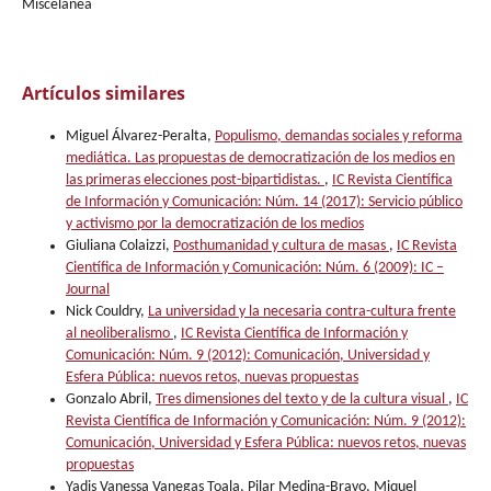
Miscelánea
Artículos similares
Miguel Álvarez-Peralta,
Populismo, demandas sociales y reforma
mediática. Las propuestas de democratización de los medios en
las primeras elecciones post-bipartidistas.
,
IC Revista Científica
de Información y Comunicación: Núm. 14 (2017): Servicio público
y activismo por la democratización de los medios
Giuliana Colaizzi,
Posthumanidad y cultura de masas
,
IC Revista
Científica de Información y Comunicación: Núm. 6 (2009): IC –
Journal
Nick Couldry,
La universidad y la necesaria contra-cultura frente
al neoliberalismo
,
IC Revista Científica de Información y
Comunicación: Núm. 9 (2012): Comunicación, Universidad y
Esfera Pública: nuevos retos, nuevas propuestas
Gonzalo Abril,
Tres dimensiones del texto y de la cultura visual
,
IC
Revista Científica de Información y Comunicación: Núm. 9 (2012):
Comunicación, Universidad y Esfera Pública: nuevos retos, nuevas
propuestas
Yadis Vanessa Vanegas Toala, Pilar Medina-Bravo, Miquel