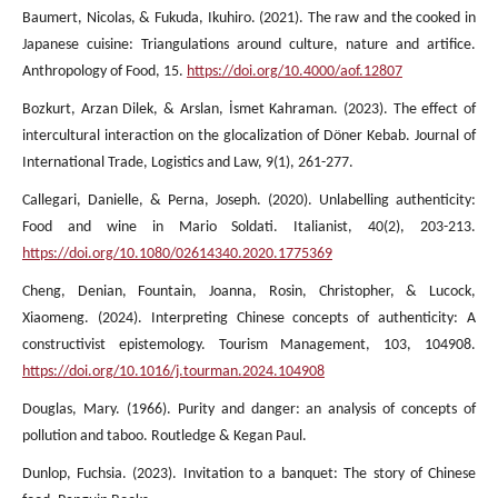
Baumert, Nicolas, & Fukuda, Ikuhiro. (2021). The raw and the cooked in
Japanese cuisine: Triangulations around culture, nature and artifice.
Anthropology of Food, 15.
https://doi.org/10.4000/aof.12807
Bozkurt, Arzan Dilek, & Arslan, İsmet Kahraman. (2023). The effect of
intercultural interaction on the glocalization of Döner Kebab. Journal of
International Trade, Logistics and Law, 9(1), 261-277.
Callegari, Danielle, & Perna, Joseph. (2020). Unlabelling authenticity:
Food and wine in Mario Soldati. Italianist, 40(2), 203-213.
https://doi.org/10.1080/02614340.2020.1775369
Cheng, Denian, Fountain, Joanna, Rosin, Christopher, & Lucock,
Xiaomeng. (2024). Interpreting Chinese concepts of authenticity: A
constructivist epistemology. Tourism Management, 103, 104908.
https://doi.org/10.1016/j.tourman.2024.104908
Douglas, Mary. (1966). Purity and danger: an analysis of concepts of
pollution and taboo. Routledge & Kegan Paul.
Dunlop, Fuchsia. (2023). Invitation to a banquet: The story of Chinese