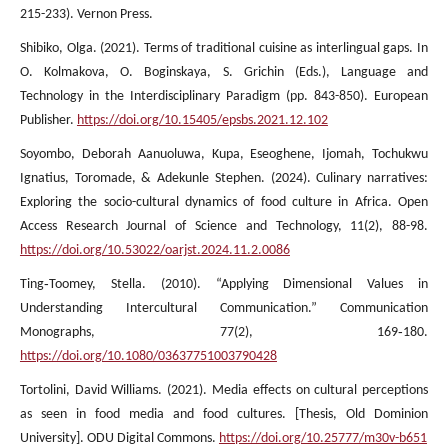
215-233). Vernon Press.
Shibiko, Olga. (2021). Terms of traditional cuisine as interlingual gaps. In
O. Kolmakova, O. Boginskaya, S. Grichin (Eds.), Language and
Technology in the Interdisciplinary Paradigm (pp. 843-850). European
Publisher.
https://doi.org/10.15405/epsbs.2021.12.102
Soyombo, Deborah Aanuoluwa, Kupa, Eseoghene, Ijomah, Tochukwu
Ignatius, Toromade, & Adekunle Stephen. (2024). Culinary narratives:
Exploring the socio-cultural dynamics of food culture in Africa. Open
Access Research Journal of Science and Technology, 11(2), 88-98.
https://doi.org/10.53022/oarjst.2024.11.2.0086
Ting‑Toomey, Stella. (2010). “Applying Dimensional Values in
Understanding Intercultural Communication.” Communication
Monographs, 77(2), 169‑180.
https://doi.org/10.1080/03637751003790428
Tortolini, David Williams. (2021). Media effects on cultural perceptions
as seen in food media and food cultures. [Thesis, Old Dominion
University]. ODU Digital Commons.
https://doi.org/10.25777/m30v-b651