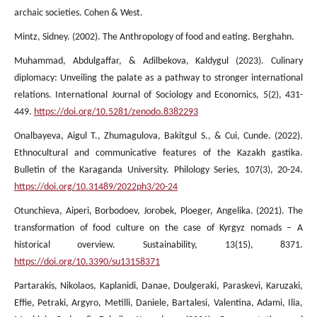
archaic societies. Cohen & West.
Mintz, Sidney. (2002). The Anthropology of food and eating. Berghahn.
Muhammad, Abdulgaffar, & Adilbekova, Kaldygul (2023). Culinary
diplomacy: Unveiling the palate as a pathway to stronger international
relations. International Journal of Sociology and Economics, 5(2), 431-
449.
https://doi.org/10.5281/zenodo.8382293
Onalbayeva, Aigul T., Zhumagulova, Bakitgul S., & Cui, Cunde. (2022).
Ethnocultural and communicative features of the Kazakh gastika.
Bulletin of the Karaganda University. Philology Series, 107(3), 20-24.
https://doi.org/10.31489/2022ph3/20-24
Otunchieva, Aiperi, Borbodoev, Jorobek, Ploeger, Angelika. (2021). The
transformation of food culture on the case of Kyrgyz nomads – A
historical overview. Sustainability, 13(15), 8371.
https://doi.org/10.3390/su13158371
Partarakis, Nikolaos, Kaplanidi, Danae, Doulgeraki, Paraskevi, Karuzaki,
Effie, Petraki, Argyro, Metilli, Daniele, Bartalesi, Valentina, Adami, Ilia,