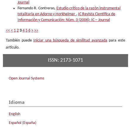
Journal
Fernando R. Contreras,
Estudio crítico de la razón instrumental
totalitaria en Adorno y Horkheimer
,
IC Revista Científica de
Información y Comunicación: Núm. 3 (2006): IC – Journal
<<
<
1
2
3
4
5
6
>
>>
También puede
Iniciar una búsqueda de similitud avanzada
para este
artículo.
ISSN: 2173-1071
Open Journal Systems
Idioma
English
Español (España)