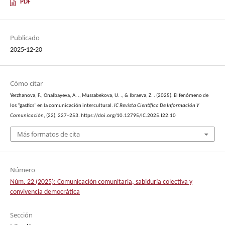
PDF
Publicado
2025-12-20
Cómo citar
Yerzhanova, F., Onalbayeva, A. ., Mussabekova, U. ., & Ibraeva, Z. . (2025). El fenómeno de
los "gastics" en la comunicación intercultural.
IC Revista Científica De Información Y
Comunicación
, (22), 227–253. https://doi.org/10.12795/IC.2025.I22.10
Más formatos de cita
Número
Núm. 22 (2025): Comunicación comunitaria, sabiduría colectiva y
convivencia democrática
Sección