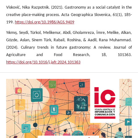
Visković, Nika Razpotnik. (2021). Gastronomy as a social catalyst in the
creative place-making process. Acta Geographica Slovenica, 61(1), 185-
199.
https://doi.org/10.3986/AGS.9409
Yıkmış, Seydi, Türkol, Melikenur, Abdi, Gholamreza, İmre, Мelike, Alkan,
Gözde, Aslan, Sinem Türk, Rabail, Roshina, & Aadil, Rana Muhammad.
(2024). Culinary trends in future gastronomy: A review. Journal of
Agriculture and Food Research, 18, 101363.
https://doi.org/10.1016/j.jafr.2024.101363