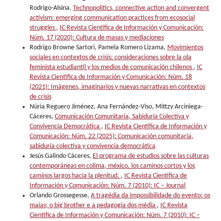
Rodrigo-Alsina,
Technopolitics, connective action and convergent
activism: emerging communication practices from ecosocial
struggles
,
IC Revista Científica de Información y Comunicación:
Núm. 17 (2020): Cultura de masas y mediaciones
Rodrigo Browne Sartori, Pamela Romero Lizama,
Movimientos
sociales en contextos de crisis: consideraciones sobre la ola
feminista estudiantil y los medios de comunicación chilenos
,
IC
Revista Científica de Información y Comunicación: Núm. 18
(2021): Imágenes, imaginarios y nuevas narrativas en contextos
de crisis
Núria Reguero Jiménez, Ana Fernández-Viso, Mittzy Arciniega-
Cáceres,
Comunicación Comunitaria, Sabiduría Colectiva y
Convivencia Democrática
,
IC Revista Científica de Información y
Comunicación: Núm. 22 (2025): Comunicación comunitaria,
sabiduría colectiva y convivencia democrática
Jesús Galindo Cáceres,
El programa de estudios sobre las culturas
contemporáneas en colima, méxico. los caminos cortos y los
caminos largos hacia la plenitud.
,
IC Revista Científica de
Información y Comunicación: Núm. 7 (2010): IC – Journal
Orlando Grossegesse,
A tragédia da impossibilidade do evento: os
maias; o big brother e a pedagogia dos média
,
IC Revista
Científica de Información y Comunicación: Núm. 7 (2010): IC –