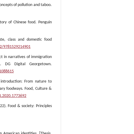
oncepts of pollution and taboo.
story of Chinese food. Penguin
ste, class and domestic food
952/9781529214901
ct in narratives of immigration
y]. DG Digital Georgetown.
/1088615
e introduction: From nature to
rary foodways. Food, Culture &
14.2020.1773692
22). Food & society: Principles
n American identities. [Thesis,