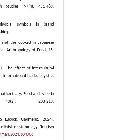
sh Studies, 97(4), 471-483.
physcial symbols in brand
shing.
w and the cooked in Japanese
ice. Anthropology of Food, 15.
. The effect of intercultural
f International Trade, Logistics
 authenticity: Food and wine in
40(2), 203-213.
 & Lucock, Xiaomeng. (2024).
uctivist epistemology. Tourism
ourman.2024.104908