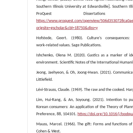
Southern Illinois University at Edwardsville]. Southern Ill
ProQuest Dissertatio
https://www.proquest.com/openview/506d3530728ca0a
origsite=gscholar&cbl=18750&diss=y
Hofstede, Geert. (1980). Culture’s consequences: i
work‑related values. Sage Publications.
Ishchenko, Olena M. (2020). Gastics as a marker of iden
environment. Scientific Notes of the International Humani
Jeong, Jaehyeon, & Oh, Joong-Hwan. (2021). Communica
Littlefield.
Lévi-Strauss, Claude. (1969). The raw and the cooked. Ha
Lim, Hui-Rang, & An, Soyoung. (2021). Intention to p
Korean consumers: An application of the Theory of Plan
Preference, 88, 104101.
https://doi.org/10.1016/j.foodq
Mauss, Marcel. (1966). The gift: Forms and functions of 
Cohen & West.