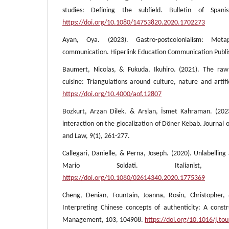
studies: Defining the subfield. Bulletin of Spani
https://doi.org/10.1080/14753820.2020.1702273
Ayan, Oya. (2023). Gastro-postcolonialism: Meta
communication. Hiperlink Education Communication Publi
Baumert, Nicolas, & Fukuda, Ikuhiro. (2021). The ra
cuisine: Triangulations around culture, nature and artif
https://doi.org/10.4000/aof.12807
Bozkurt, Arzan Dilek, & Arslan, İsmet Kahraman. (2023)
interaction on the glocalization of Döner Kebab. Journal o
and Law, 9(1), 261-277.
Callegari, Danielle, & Perna, Joseph. (2020). Unlabelling
Mario Soldati. Italianist, 
https://doi.org/10.1080/02614340.2020.1775369
Cheng, Denian, Fountain, Joanna, Rosin, Christopher,
Interpreting Chinese concepts of authenticity: A constr
Management, 103, 104908.
https://doi.org/10.1016/j.t