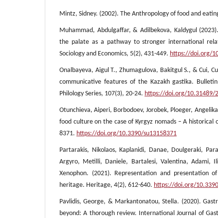
Mintz, Sidney. (2002). The Anthropology of food and eati
Muhammad, Abdulgaffar, & Adilbekova, Kaldygul (2023). 
the palate as a pathway to stronger international relat
Sociology and Economics, 5(2), 431-449.
https://doi.org/
Onalbayeva, Aigul T., Zhumagulova, Bakitgul S., & Cui, C
communicative features of the Kazakh gastika. Bulletin
Philology Series, 107(3), 20-24.
https://doi.org/10.31489
Otunchieva, Aiperi, Borbodoev, Jorobek, Ploeger, Angelika
food culture on the case of Kyrgyz nomads – A historical o
8371.
https://doi.org/10.3390/su13158371
Partarakis, Nikolaos, Kaplanidi, Danae, Doulgeraki, Paras
Argyro, Metilli, Daniele, Bartalesi, Valentina, Adami, I
Xenophon. (2021). Representation and presentation of c
heritage. Heritage, 4(2), 612-640.
https://doi.org/10.33
Pavlidis, George, & Markantonatou, Stella. (2020). Gas
beyond: A thorough review. International Journal of Ga