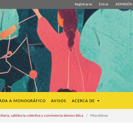
Registrarse
Entrar
ADMISIÓN 
ADA A MONOGRÁFICO
AVISOS
ACERCA DE
aria, sabiduría colectiva y convivencia democrática
/
Miscelánea