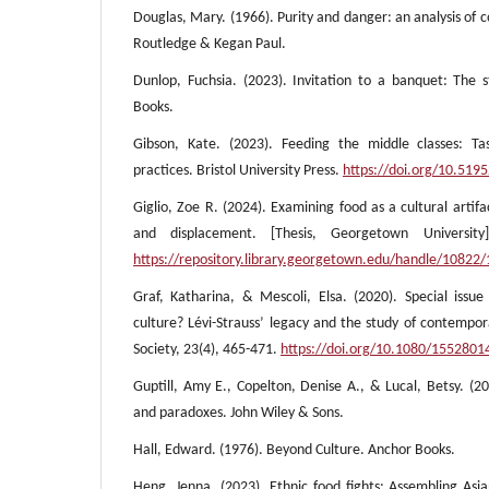
Douglas, Mary. (1966). Purity and danger: an analysis of c
Routledge & Kegan Paul.
Dunlop, Fuchsia. (2023). Invitation to a banquet: The 
Books.
Gibson, Kate. (2023). Feeding the middle classes: Ta
practices. Bristol University Press.
https://doi.org/10.51
Giglio, Zoe R. (2024). Examining food as a cultural artifa
and displacement. [Thesis, Georgetown Universit
https://repository.library.georgetown.edu/handle/10822
Graf, Katharina, & Mescoli, Elsa. (2020). Special issu
culture? Lévi-Strauss’ legacy and the study of contempo
Society, 23(4), 465-471.
https://doi.org/10.1080/155280
Guptill, Amy E., Copelton, Denise A., & Lucal, Betsy. (20
and paradoxes. John Wiley & Sons.
Hall, Edward. (1976). Beyond Culture. Anchor Books.
Heng, Jenna. (2023). Ethnic food fights: Assembling Asia