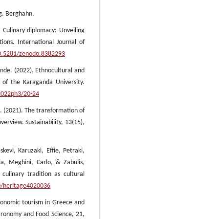
ng. Berghahn.
Culinary diplomacy: Unveiling
ions. International Journal of
10.5281/zenodo.8382293
unde. (2022). Ethnocultural and
 of the Karaganda University.
/2022ph3/20-24
. (2021). The transformation of
verview. Sustainability, 13(15),
kevi, Karuzaki, Effie, Petraki,
lia, Meghini, Carlo, & Zabulis,
ulinary tradition as cultural
90/heritage4020036
tronomic tourism in Greece and
stronomy and Food Science, 21,