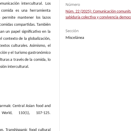
unicación intercultural. Los
Número
la comida es una herramienta
Núm. 22 (2025): Comunicación comunita
sabiduría colectiva y convivencia democ
e permite mantener los lazos
las comidas compartidas. También
Sección
n un papel significativo en la
Miscelánea
l contexto de la globalización,
extos culturales. Asimismo, el
ción y el turismo gastronómico
turas a través de la comida, lo
sión intercultural.
barmak: Central Asian food and
World, 110(1), 107-125.
n. Transhispanic food cultural