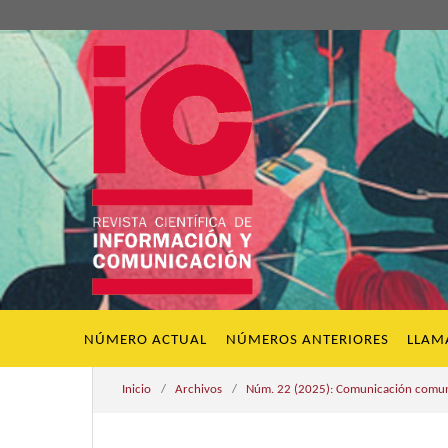
NÚMERO ACTUAL
NÚMEROS ANTERIORES
LLAM
Inicio
/
Archivos
/
Núm. 22 (2025): Comunicación comunit