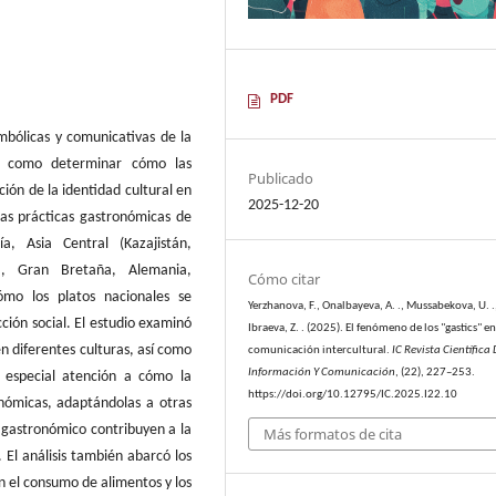
PDF
imbólicas y comunicativas de la
sí como determinar cómo las
Publicado
ión de la identidad cultural en
2025-12-20
 las prácticas gastronómicas de
a, Asia Central (Kazajistán,
ia, Gran Bretaña, Alemania,
Cómo citar
ómo los platos nacionales se
Yerzhanova, F., Onalbayeva, A. ., Mussabekova, U. .
cción social. El estudio examinó
Ibraeva, Z. . (2025). El fenómeno de los "gastics" en
 en diferentes culturas, así como
comunicación intercultural.
IC Revista Científica
Información Y Comunicación
, (22), 227–253.
tó especial atención a cómo la
https://doi.org/10.12795/IC.2025.I22.10
ronómicas, adaptándolas a otras
 gastronómico contribuyen a la
Más formatos de cita
 El análisis también abarcó los
en el consumo de alimentos y los