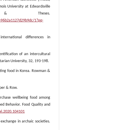
inois University at Edwardsville
ns & Theses.
e96b2a1127d29b9dc/1?pq-
nternational differences in
tification of an intercultural
tarian University, 32, 193-198.
ting food in Korea. Rowman &
rper & Row.
urchase wellbeing food among
ned Behavior. Food Quality and
ual.2020.104101
exchange in archaic societies.