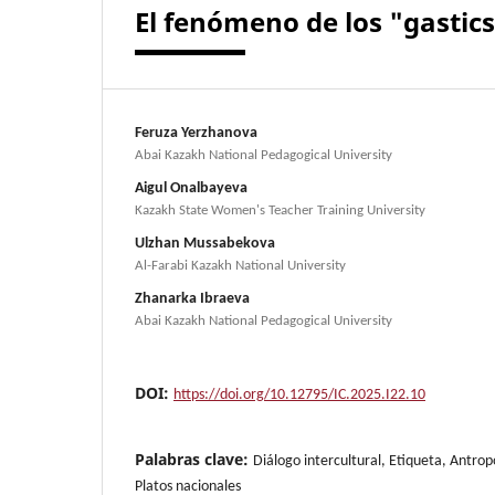
El fenómeno de los "gastics
Feruza Yerzhanova
Abai Kazakh National Pedagogical University
Aigul Onalbayeva
Kazakh State Women's Teacher Training University
Ulzhan Mussabekova
Al-Farabi Kazakh National University
Zhanarka Ibraeva
Abai Kazakh National Pedagogical University
DOI:
https://doi.org/10.12795/IC.2025.I22.10
Palabras clave:
Diálogo intercultural, Etiqueta, Antro
Platos nacionales