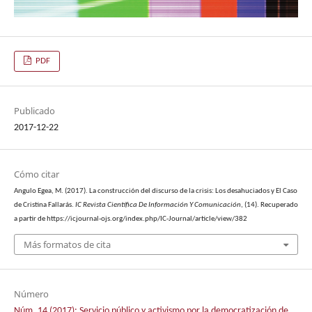
PDF
Publicado
2017-12-22
Cómo citar
Angulo Egea, M. (2017). La construcción del discurso de la crisis: Los desahuciados y El Caso
de Cristina Fallarás.
IC Revista Científica De Información Y Comunicación
, (14). Recuperado
a partir de https://icjournal-ojs.org/index.php/IC-Journal/article/view/382
Más formatos de cita
Número
Núm. 14 (2017): Servicio público y activismo por la democratización de