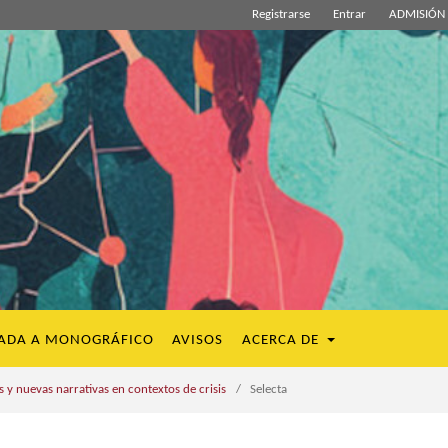
Registrarse
Entrar
ADMISIÓN 
ADA A MONOGRÁFICO
AVISOS
ACERCA DE
 y nuevas narrativas en contextos de crisis
/
Selecta