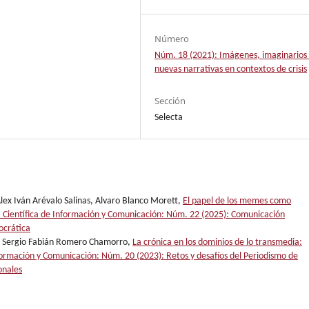
Número
Núm. 18 (2021): Imágenes, imaginarios
nuevas narrativas en contextos de crisis
Sección
Selecta
lex Iván Arévalo Salinas, Alvaro Blanco Morett,
El papel de los memes como
a Científica de Información y Comunicación: Núm. 22 (2025): Comunicación
ocrática
i, Sergio Fabián Romero Chamorro,
La crónica en los dominios de lo transmedia:
nformación y Comunicación: Núm. 20 (2023): Retos y desafíos del Periodismo de
onales