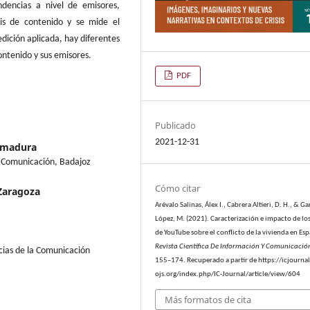
ndencias a nivel de emisores,
isis de contenido y se mide el
dición aplicada, hay diferentes
ontenido y sus emisores.
PDF
Publicado
2021-12-31
emadura
y Comunicación, Badajoz
Cómo citar
Zaragoza
Arévalo Salinas, Álex I., Cabrera Altieri, D. H., & Ga
López, M. (2021). Caracterización e impacto de lo
de YouTube sobre el conflicto de la vivienda en Es
Revista Científica De Información Y Comunicació
cias de la Comunicación
155–174. Recuperado a partir de https://icjournal
ojs.org/index.php/IC-Journal/article/view/604
Más formatos de cita