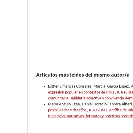
Artículos más leídos del mismo autor/a
Esther Simancas González, Marcial García López, Á
expresión popular en contextos de crisis
,
IC Revist
comunitaria, sabiduría colectiva y convivencia dem
María Angulo Egea, Daniel Horacio Cabrera Altier
posibilidades y desafíos
,
IC Revista Científica de I
Inmersión: narrativas, formatos y prácticas profesi