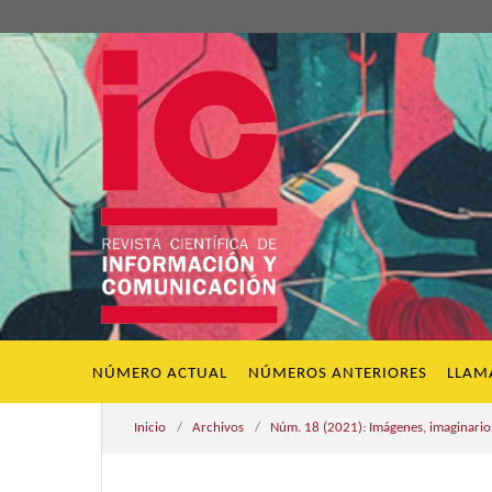
NÚMERO ACTUAL
NÚMEROS ANTERIORES
LLAM
Inicio
/
Archivos
/
Núm. 18 (2021): Imágenes, imaginarios