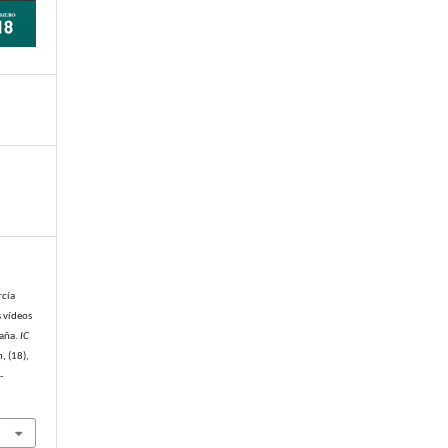
rcía
s vídeos
paña.
IC
n
, (18),
-