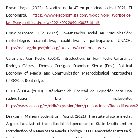
Bravo, Jorge. (2022). Favoritos de la 4T en publicidad oficial 2021. El
Economista.
https://www.eleconomista.com.mx/opinion/Favoritos-de-
la-4T-en-publicidad-oficial-2021-20220408-0027.html#
Bravo-Mancero, Julio (2022). Investigación social en Comunicación:
metodologías cuantitativa, cualitativa y participativa. UNACH.
https://doi.org/https://doi.org/10.37135/u.editorial.05.57
Carañana, Joan Pedro. (2024). Introduction. En Joan Pedro Carañana,
Rodrigo Gómez, Thomas Corrigan, Francisco Sierra (Eds.), Political
Economy of Media and Communication Methodological Approaches
(203-205). Routledge.
CIDH & OEA (2010). Estándares de Libertad de Expresión para una
radiodifusión libre e incluyente.
https://www.oas.org/es/cidh/expresion/docs/publicaciones/Radiodifus
Dragomir, Marius y Söderström, Astrid. (2021). The state of state media.
A global analysis of the editorial independence of State Media and an
Introduction of a New State Media Tipology. CEU Democratic Institute &