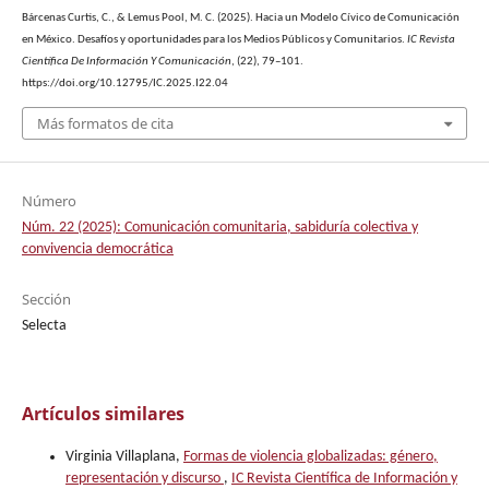
Bárcenas Curtis, C., & Lemus Pool, M. C. (2025). Hacia un Modelo Cívico de Comunicación
en México. Desafíos y oportunidades para los Medios Públicos y Comunitarios.
IC Revista
Científica De Información Y Comunicación
, (22), 79–101.
https://doi.org/10.12795/IC.2025.I22.04
Más formatos de cita
Número
Núm. 22 (2025): Comunicación comunitaria, sabiduría colectiva y
convivencia democrática
Sección
Selecta
Artículos similares
Virginia Villaplana,
Formas de violencia globalizadas: género,
representación y discurso
,
IC Revista Científica de Información y