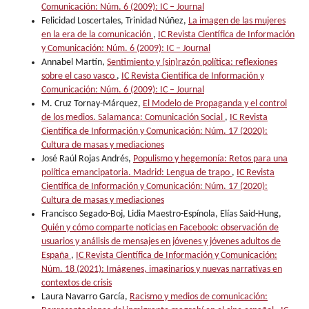
Comunicación: Núm. 6 (2009): IC – Journal
Felicidad Loscertales, Trinidad Núñez,
La imagen de las mujeres
en la era de la comunicación
,
IC Revista Científica de Información
y Comunicación: Núm. 6 (2009): IC – Journal
Annabel Martín,
Sentimiento y (sin)razón política: reflexiones
sobre el caso vasco
,
IC Revista Científica de Información y
Comunicación: Núm. 6 (2009): IC – Journal
M. Cruz Tornay-Márquez,
El Modelo de Propaganda y el control
de los medios. Salamanca: Comunicación Social
,
IC Revista
Científica de Información y Comunicación: Núm. 17 (2020):
Cultura de masas y mediaciones
José Raúl Rojas Andrés,
Populismo y hegemonía: Retos para una
política emancipatoria. Madrid: Lengua de trapo
,
IC Revista
Científica de Información y Comunicación: Núm. 17 (2020):
Cultura de masas y mediaciones
Francisco Segado-Boj, Lidia Maestro-Espínola, Elías Said-Hung,
Quién y cómo comparte noticias en Facebook: observación de
usuarios y análisis de mensajes en jóvenes y jóvenes adultos de
España
,
IC Revista Científica de Información y Comunicación:
Núm. 18 (2021): Imágenes, imaginarios y nuevas narrativas en
contextos de crisis
Laura Navarro García,
Racismo y medios de comunicación: