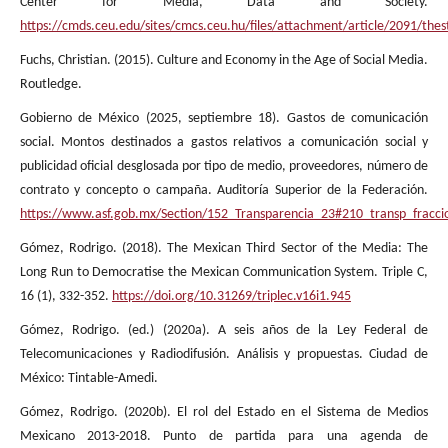
Center for Media, Data and Society.
https://cmds.ceu.edu/sites/cmcs.ceu.hu/files/attachment/article/2091/the
Fuchs, Christian. (2015). Culture and Economy in the Age of Social Media.
Routledge.
Gobierno de México (2025, septiembre 18). Gastos de comunicación
social. Montos destinados a gastos relativos a comunicación social y
publicidad oficial desglosada por tipo de medio, proveedores, número de
contrato y concepto o campaña. Auditoría Superior de la Federación.
https://www.asf.gob.mx/Section/152_Transparencia_23#210_transp_fracci
Gómez, Rodrigo. (2018). The Mexican Third Sector of the Media: The
Long Run to Democratise the Mexican Communication System. Triple C,
16 (1), 332-352.
https://doi.org/10.31269/triplec.v16i1.945
Gómez, Rodrigo. (ed.) (2020a). A seis años de la Ley Federal de
Telecomunicaciones y Radiodifusión. Análisis y propuestas. Ciudad de
México: Tintable-Amedi.
Gómez, Rodrigo. (2020b). El rol del Estado en el Sistema de Medios
Mexicano 2013-2018. Punto de partida para una agenda de