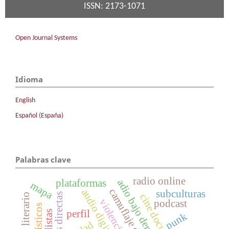
ISSN: 2173-1071
Open Journal Systems
Idioma
English
Español (España)
Palabras clave
radio online
plataformas
adio bajo demanda
mapa
camuflaje digital
audio digital
subculturas
fuentes directas
cine documental
violencia
podcast
perfil
punk