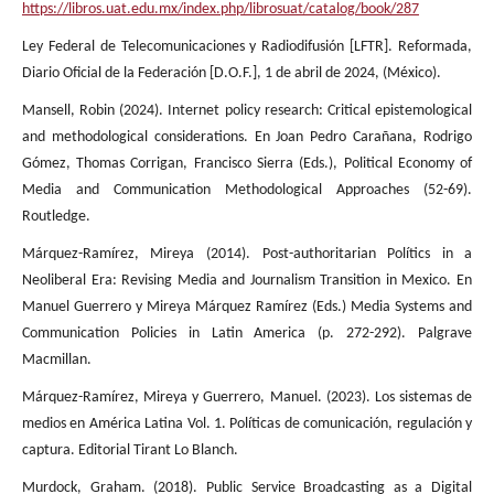
https://libros.uat.edu.mx/index.php/librosuat/catalog/book/287
Ley Federal de Telecomunicaciones y Radiodifusión [LFTR]. Reformada,
Diario Oficial de la Federación [D.O.F.], 1 de abril de 2024, (México).
Mansell, Robin (2024). Internet policy research: Critical epistemological
and methodological considerations. En Joan Pedro Carañana, Rodrigo
Gómez, Thomas Corrigan, Francisco Sierra (Eds.), Political Economy of
Media and Communication Methodological Approaches (52-69).
Routledge.
Márquez-Ramírez, Mireya (2014). Post-authoritarian Polítics in a
Neoliberal Era: Revising Media and Journalism Transition in Mexico. En
Manuel Guerrero y Mireya Márquez Ramírez (Eds.) Media Systems and
Communication Policies in Latin America (p. 272-292). Palgrave
Macmillan.
Márquez-Ramírez, Mireya y Guerrero, Manuel. (2023). Los sistemas de
medios en América Latina Vol. 1. Políticas de comunicación, regulación y
captura. Editorial Tirant Lo Blanch.
Murdock, Graham. (2018). Public Service Broadcasting as a Digital