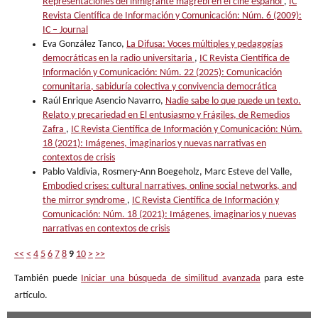
Representaciones del inmigrante magrebí en el cine español
,
IC
Revista Científica de Información y Comunicación: Núm. 6 (2009):
IC – Journal
Eva González Tanco,
La Difusa: Voces múltiples y pedagogías
democráticas en la radio universitaria
,
IC Revista Científica de
Información y Comunicación: Núm. 22 (2025): Comunicación
comunitaria, sabiduría colectiva y convivencia democrática
Raúl Enrique Asencio Navarro,
Nadie sabe lo que puede un texto.
Relato y precariedad en El entusiasmo y Frágiles, de Remedios
Zafra
,
IC Revista Científica de Información y Comunicación: Núm.
18 (2021): Imágenes, imaginarios y nuevas narrativas en
contextos de crisis
Pablo Valdivia, Rosmery-Ann Boegeholz, Marc Esteve del Valle,
Embodied crises: cultural narratives, online social networks, and
the mirror syndrome
,
IC Revista Científica de Información y
Comunicación: Núm. 18 (2021): Imágenes, imaginarios y nuevas
narrativas en contextos de crisis
<<
<
4
5
6
7
8
9
10
>
>>
También puede
Iniciar una búsqueda de similitud avanzada
para este
artículo.