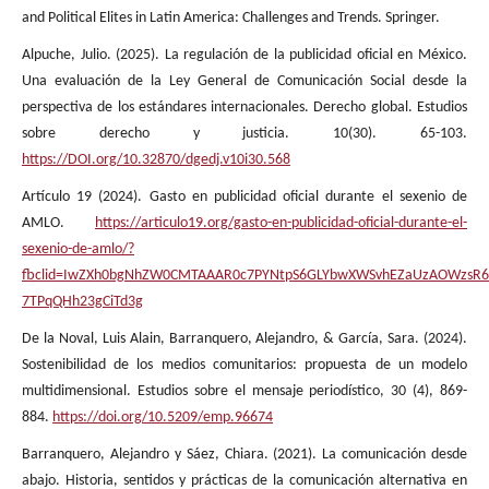
and Political Elites in Latin America: Challenges and Trends. Springer.
Alpuche, Julio. (2025). La regulación de la publicidad oficial en México.
Una evaluación de la Ley General de Comunicación Social desde la
perspectiva de los estándares internacionales. Derecho global. Estudios
sobre derecho y justicia. 10(30). 65-103.
https://DOI.org/10.32870/dgedj.v10i30.568
Artículo 19 (2024). Gasto en publicidad oficial durante el sexenio de
AMLO.
https://articulo19.org/gasto-en-publicidad-oficial-durante-el-
sexenio-de-amlo/?
fbclid=IwZXh0bgNhZW0CMTAAAR0c7PYNtpS6GLYbwXWSvhEZaUzAOWzsR61
7TPqQHh23gCiTd3g
De la Noval, Luis Alain, Barranquero, Alejandro, & García, Sara. (2024).
Sostenibilidad de los medios comunitarios: propuesta de un modelo
multidimensional. Estudios sobre el mensaje periodístico, 30 (4), 869-
884.
https://doi.org/10.5209/emp.96674
Barranquero, Alejandro y Sáez, Chiara. (2021). La comunicación desde
abajo. Historia, sentidos y prácticas de la comunicación alternativa en