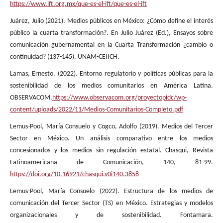
https://www.ift.org.mx/que-es-el-ift/que-es-el-ift
Juárez, Julio (2021). Medios públicos en México: ¿Cómo define el interés
público la cuarta transformación?. En Julio Juárez (Ed.), Ensayos sobre
comunicación gubernamental en la Cuarta Transformación ¿cambio o
continuidad? (137-145). UNAM-CEIICH.
Lamas, Ernesto. (2022). Entorno regulatorio y políticas públicas para la
sostenibilidad de los medios comunitarios en América Latina.
OBSERVACOM.
https://www.observacom.org/proyectopidc/wp-
content/uploads/2022/11/Medios-Comunitarios-Completo.pdf
Lemus-Pool, María Consuelo y Cogco, Adolfo (2019). Medios del Tercer
Sector en México. Un análisis comparativo entre los medios
concesionados y los medios sin regulación estatal. Chasqui, Revista
Latinoamericana de Comunicación, 140, 81-99.
https://doi.org/10.16921/chasqui.v0i140.3858
Lemus-Pool, María Consuelo (2022). Estructura de los medios de
comunicación del Tercer Sector (TS) en México. Estrategias y modelos
organizacionales y de sostenibilidad. Fontamara.