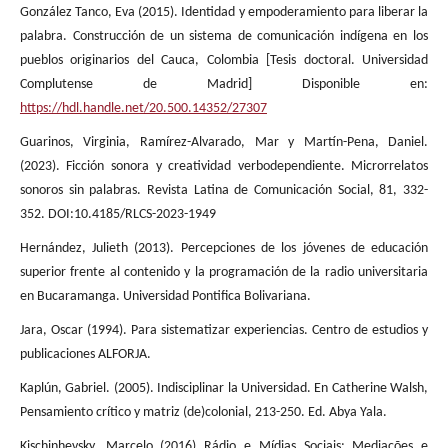
González Tanco, Eva (2015). Identidad y empoderamiento para liberar la
palabra. Construcción de un sistema de comunicación indígena en los
pueblos originarios del Cauca, Colombia [Tesis doctoral. Universidad
Complutense de Madrid] Disponible en:
https://hdl.handle.net/20.500.14352/27307
Guarinos, Virginia, Ramírez-Alvarado, Mar y Martín-Pena, Daniel.
(2023). Ficción sonora y creatividad verbodependiente. Microrrelatos
sonoros sin palabras. Revista Latina de Comunicación Social, 81, 332-
352. DOI:10.4185/RLCS-2023-1949
Hernández, Julieth (2013). Percepciones de los jóvenes de educación
superior frente al contenido y la programación de la radio universitaria
en Bucaramanga. Universidad Pontifica Bolivariana.
Jara, Oscar (1994). Para sistematizar experiencias. Centro de estudios y
publicaciones ALFORJA.
Kaplún, Gabriel. (2005). Indisciplinar la Universidad. En Catherine Walsh,
Pensamiento crítico y matriz (de)colonial, 213-250. Ed. Abya Yala.
Kischinhevsky, Marcelo (2016) Rádio e Mídias Sociais: Mediações e