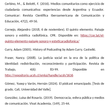
Cerbino, M., & Belotti, F. (2016). Medios comunitarios como ejercicio de
ciudadanía comunicativa: experiencias desde Argentina y Ecuador.
Comunicar: Revista Científica Iberoamericana de Comunicación y
Educación, 47(2), 49-56.
Cornejo, Alejandro (2018, 6 de noviembre). El quinto elemento. Paisaje
sonoro y estética radiofónica. CPR. Disponible en:
https://cpr.lat/el-
quinto-elemento-paisaje-sonoro-y-esteticaradiofonica/
Curry, Adam (2005). History of Podcasting by Adam Curry. Castwiki.
Fraser, Nancy. (2008). La justicia social en la era de la política de
identidad: redistribución, reconocimiento y participación. Revista de
Trabajo, 4(6): 83-99. Disponible en
http://repositorio.ucsh.cl/xmlui/handle/ucsh/3636
Gómez, Yusep y Varón, Hernán (2024). El pódcast emancipado. [Tesis de
grado. Cali, Universidad del Valle].
González, Luisa del Rosario. (2019). Democracia, esfera pública y medios
de comunicación. Vivat Academia, (149), 25-44.