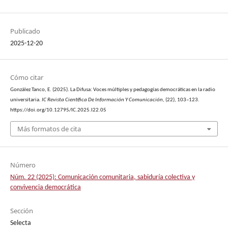
Publicado
2025-12-20
Cómo citar
González Tanco, E. (2025). La Difusa: Voces múltiples y pedagogías democráticas en la radio
universitaria.
IC Revista Científica De Información Y Comunicación
, (22), 103–123.
https://doi.org/10.12795/IC.2025.I22.05
Más formatos de cita
Número
Núm. 22 (2025): Comunicación comunitaria, sabiduría colectiva y
convivencia democrática
Sección
Selecta