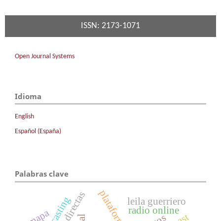
ISSN: 2173-1071
Open Journal Systems
Idioma
English
Español (España)
Palabras clave
plataformas
fuentes directas
podcasting
leila guerriero
radio online
mapa