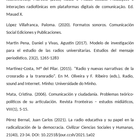
interações radiofônicas em plataformas digitais de comunicação. Ed.
Mauad X.
López Villafranca, Paloma. (2020). Formatos sonoros. Comunicación
Social Ediciones y Publicaciones.
Martín Pena, Daniel y Vivas, Agustín (2017). Modelo de investigación
para el estudio de las radios universitarias. Estudios del mensaje
periodístico, 23(2), 1265-1283
Martínez-Costa, Mª del Pilar. (2015). “Radio y nuevas narrativas: de la
crossradio a la transradio”. En M. Oliveira y F. Ribeiro (eds.), Radio,
sound and Internet. Minho: Universidade do Minho.
Mata, Cristina. (2006). Comunicación y ciudadanía. Problemas teórico-
políticos de su articulación. Revista Fronteiras – estudos midiáticos,
VIII(1), 5-15.
Pérez Bernal, Juan Carlos (2021). La radio educativa y su papel en la
radicalización de la democracia. Civilizar Ciencias Sociales y Humanas,
21(40), 23-34. DOI: 10.22518/jour.ccsh/2021.1a02