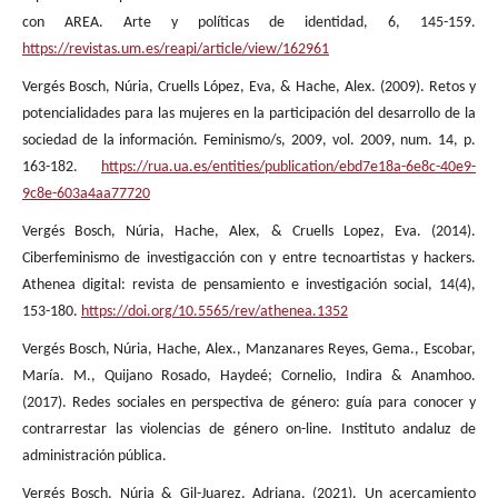
con AREA. Arte y políticas de identidad, 6, 145-159.
https://revistas.um.es/reapi/article/view/162961
Vergés Bosch, Núria, Cruells López, Eva, & Hache, Alex. (2009). Retos y
potencialidades para las mujeres en la participación del desarrollo de la
sociedad de la información. Feminismo/s, 2009, vol. 2009, num. 14, p.
163-182.
https://rua.ua.es/entities/publication/ebd7e18a-6e8c-40e9-
9c8e-603a4aa77720
Vergés Bosch, Núria, Hache, Alex, & Cruells Lopez, Eva. (2014).
Ciberfeminismo de investigacción con y entre tecnoartistas y hackers.
Athenea digital: revista de pensamiento e investigación social, 14(4),
153-180.
https://doi.org/10.5565/rev/athenea.1352
Vergés Bosch, Núria, Hache, Alex., Manzanares Reyes, Gema., Escobar,
María. M., Quijano Rosado, Haydeé; Cornelio, Indira & Anamhoo.
(2017). Redes sociales en perspectiva de género: guía para conocer y
contrarrestar las violencias de género on-line. Instituto andaluz de
administración pública.
Vergés Bosch, Núria & Gil-Juarez, Adriana. (2021). Un acercamiento