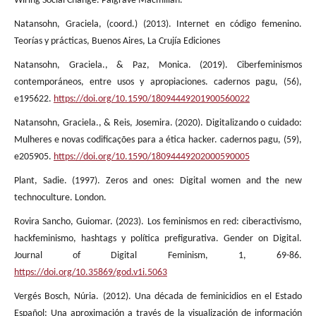
Wiring Social Change. Palgrave Macmillan.
Natansohn, Graciela, (coord.) (2013). Internet en código femenino.
Teorías y prácticas, Buenos Aires, La Crujía Ediciones
Natansohn, Graciela., & Paz, Monica. (2019). Ciberfeminismos
contemporáneos, entre usos y apropiaciones. cadernos pagu, (56),
e195622.
https://doi.org/10.1590/18094449201900560022
Natansohn, Graciela., & Reis, Josemira. (2020). Digitalizando o cuidado:
Mulheres e novas codificações para a ética hacker. cadernos pagu, (59),
e205905.
https://doi.org/10.1590/18094449202000590005
Plant, Sadie. (1997). Zeros and ones: Digital women and the new
technoculture. London.
Rovira Sancho, Guiomar. (2023). Los feminismos en red: ciberactivismo,
hackfeminismo, hashtags y política prefigurativa. Gender on Digital.
Journal of Digital Feminism, 1, 69-86.
https://doi.org/10.35869/god.v1i.5063
Vergés Bosch, Núria. (2012). Una década de feminicidios en el Estado
Español: Una aproximación a través de la visualización de información