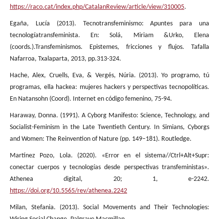
https://raco.cat/index.php/CatalanReview/article/view/310005
.
Egaña, Lucía (2013). Tecnotransfeminismo: Apuntes para una
tecnologíatransfeminista. En: Solá, Miriam &Urko, Elena
(coords.).Transfeminismos. Epistemes, fricciones y flujos. Tafalla
Nafarroa, Txalaparta, 2013, pp.313-324.
Hache, Alex, Cruells, Eva, & Vergés, Núria. (2013). Yo programo, tú
programas, ella hackea: mujeres hackers y perspectivas tecnopolíticas.
En Natansohn (Coord). Internet en código femenino, 75-94.
Haraway, Donna. (1991). A Cyborg Manifesto: Science, Technology, and
Socialist-Feminism in the Late Twentieth Century. In Simians, Cyborgs
and Women: The Reinvention of Nature (pp. 149–181). Routledge.
Martínez Pozo, Lola. (2020). «Error en el sistema//Ctrl+Alt+Supr:
conectar cuerpos y tecnologías desde perspectivas transfeministas».
Athenea digital, 20; 1, e-2242.
https://doi.org/10.5565/rev/athenea.2242
Milan, Stefania. (2013). Social Movements and Their Technologies: