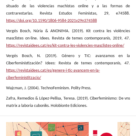
situado de las violencias machistas online y a las formas de
contrarestarlas. Revista Estudos Feministas, 29, e74588.
https://doi.org/10.1590/1806-9584-2021v29n374588
Vergés Bosch, Núria & ANONIMA. (2019). Kit contra les violències
masclistes on-line. Idees. Revista de temes contemporanis, 2019, 47.
https://revistaidees.cat/es/kit-contra-les-violencies-masclistes-online/
Vergés Bosch, N. (2019). Género y TIC: avanzamos en la
Ciberfeministización? Idees: Revista de temes contemporanis, 47.
https://revistaidees.cat/es/genere-i-tic-avancem-en-la-
ciberfeministitzacio/
Wajcman, J. (2004). TechnoFeminism. Polity Press.
Zafra, Remedios & López-Pellisa, Teresa. (2019). Ciberfeminismo: De vns
matrix a laboria cuboniks. Holobionte Ediciones.