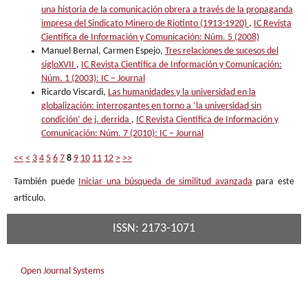
una historia de la comunicación obrera a través de la propaganda
impresa del Sindicato Minero de Riotinto (1913-1920)
,
IC Revista
Científica de Información y Comunicación: Núm. 5 (2008)
Manuel Bernal, Carmen Espejo,
Tres relaciones de sucesos del
sigloXVII
,
IC Revista Científica de Información y Comunicación:
Núm. 1 (2003): IC – Journal
Ricardo Viscardi,
Las humanidades y la universidad en la
globalización: interrogantes en torno a ‘la universidad sin
condición’ de j. derrida
,
IC Revista Científica de Información y
Comunicación: Núm. 7 (2010): IC – Journal
<<
<
3
4
5
6
7
8
9
10
11
12
>
>>
También puede
Iniciar una búsqueda de similitud avanzada
para este
artículo.
ISSN: 2173-1071
Open Journal Systems