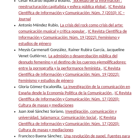
César Ricardo Siquiera Bolaño,
‘Sociedad de la información’:
reestructuración capitalista y esfera pública global
,
IC Revista
Científica de Información y Comunicación: Núm. 7 (2010): IC –
Journal
Antonio Méndez Rubio,
La crisis del rock como crisis del arte:
comunicación musical y crítica popular
,
IC Revista Científica de
Información y Comunicación: Núm. 19 (2022): Feminismo y
estudios de género
Meysis Carmenati González, Rainer Rubira García, Jacqueline
Venet Gutiérrez,
La admisión o desaprobación pública del
desnudo femenino y el destino de los cuerpos ejemplificadores:
entre la pornografía y la performance feminista
,
IC Revista
Científica de Información y Comunicación: Núm. 19 (2022):
Feminismo y estudios de género
Gloria Gómez-Escalonilla,
La investigación de la comunicación en
España desde la Economía Política de la Comunicación
,
IC Revista
Científica de Información y Comunicación: Núm. 17 (2020):
Cultura de masas y mediaciones
Juan José Sánchez Soriano,
Investigación, comunicación y
universidad. Salamanca: Comunicación Social
,
IC Revista
Científica de Información y Comunicación: Núm. 17 (2020):
Cultura de masas y mediaciones
Francisco Baena Sánchez,
Una revolución de papel. Fuentes para