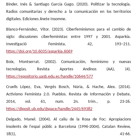
Binder, Inés & Santiago García Gago. (2020). Politizar la tecnología.
Radios comunitarias y derecho a la comunicación en los territorios
digitales. Ediciones Jinete Insomne.
Blanco-Fernández, Vítor. (2023). Ciberfeminismos para el cambio de
siglo: discusiones ciberfeministas entre 1997 y 2001. Asparkía.
Investigació Feminista, 42, 193–211.
https://doi.org/10.6035/asparkia.6069
Boix, Montserrat. (2002). Comunicación, feminismo y nuevas
tecnologías. Revista Aportes Andinos (AA), (4).
https://repositorio.uasb.edu.ec/handle/10644/577
Cruells López, Eva, Vergés Bosch, Núria, & Hache, Alex. (2014).
Activismo Feminista 2.0. Pueblos. Revista de Información y Debate,
2014, vol. 61, num. 2n. trim., p. 23-26.
https://diposit.ub.edu/dspace/handle/2445/69382
Delgado, Manel. (2004). Al caliu de la Rosa de Foc: Apropiacions
insolents de l'espai públic a Barcelona (1996-2004). Catalan Review,
18(1), 41-66.