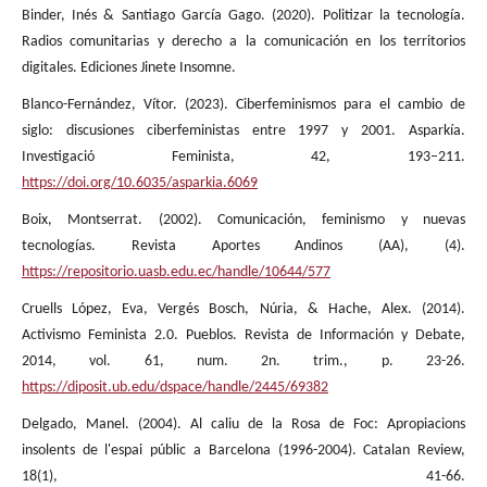
Binder, Inés & Santiago García Gago. (2020). Politizar la tecnología.
Radios comunitarias y derecho a la comunicación en los territorios
digitales. Ediciones Jinete Insomne.
Blanco-Fernández, Vítor. (2023). Ciberfeminismos para el cambio de
siglo: discusiones ciberfeministas entre 1997 y 2001. Asparkía.
Investigació Feminista, 42, 193–211.
https://doi.org/10.6035/asparkia.6069
Boix, Montserrat. (2002). Comunicación, feminismo y nuevas
tecnologías. Revista Aportes Andinos (AA), (4).
https://repositorio.uasb.edu.ec/handle/10644/577
Cruells López, Eva, Vergés Bosch, Núria, & Hache, Alex. (2014).
Activismo Feminista 2.0. Pueblos. Revista de Información y Debate,
2014, vol. 61, num. 2n. trim., p. 23-26.
https://diposit.ub.edu/dspace/handle/2445/69382
Delgado, Manel. (2004). Al caliu de la Rosa de Foc: Apropiacions
insolents de l'espai públic a Barcelona (1996-2004). Catalan Review,
18(1), 41-66.