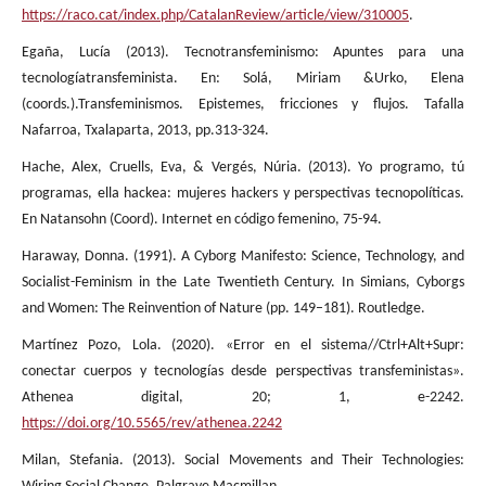
https://raco.cat/index.php/CatalanReview/article/view/310005
.
Egaña, Lucía (2013). Tecnotransfeminismo: Apuntes para una
tecnologíatransfeminista. En: Solá, Miriam &Urko, Elena
(coords.).Transfeminismos. Epistemes, fricciones y flujos. Tafalla
Nafarroa, Txalaparta, 2013, pp.313-324.
Hache, Alex, Cruells, Eva, & Vergés, Núria. (2013). Yo programo, tú
programas, ella hackea: mujeres hackers y perspectivas tecnopolíticas.
En Natansohn (Coord). Internet en código femenino, 75-94.
Haraway, Donna. (1991). A Cyborg Manifesto: Science, Technology, and
Socialist-Feminism in the Late Twentieth Century. In Simians, Cyborgs
and Women: The Reinvention of Nature (pp. 149–181). Routledge.
Martínez Pozo, Lola. (2020). «Error en el sistema//Ctrl+Alt+Supr:
conectar cuerpos y tecnologías desde perspectivas transfeministas».
Athenea digital, 20; 1, e-2242.
https://doi.org/10.5565/rev/athenea.2242
Milan, Stefania. (2013). Social Movements and Their Technologies: