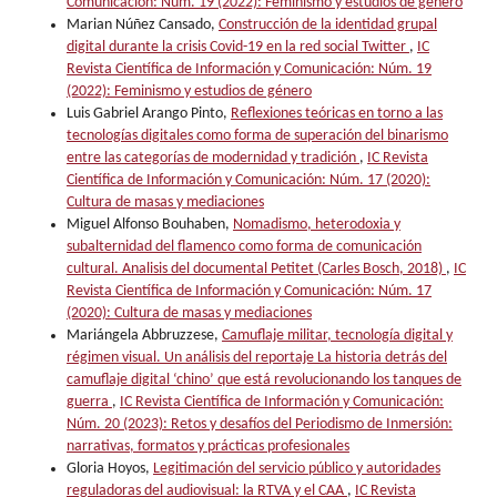
Comunicación: Núm. 19 (2022): Feminismo y estudios de género
Marian Núñez Cansado,
Construcción de la identidad grupal
digital durante la crisis Covid-19 en la red social Twitter
,
IC
Revista Científica de Información y Comunicación: Núm. 19
(2022): Feminismo y estudios de género
Luis Gabriel Arango Pinto,
Reflexiones teóricas en torno a las
tecnologías digitales como forma de superación del binarismo
entre las categorías de modernidad y tradición
,
IC Revista
Científica de Información y Comunicación: Núm. 17 (2020):
Cultura de masas y mediaciones
Miguel Alfonso Bouhaben,
Nomadismo, heterodoxia y
subalternidad del flamenco como forma de comunicación
cultural. Analisis del documental Petitet (Carles Bosch, 2018)
,
IC
Revista Científica de Información y Comunicación: Núm. 17
(2020): Cultura de masas y mediaciones
Mariángela Abbruzzese,
Camuflaje militar, tecnología digital y
régimen visual. Un análisis del reportaje La historia detrás del
camuflaje digital ‘chino’ que está revolucionando los tanques de
guerra
,
IC Revista Científica de Información y Comunicación:
Núm. 20 (2023): Retos y desafíos del Periodismo de Inmersión:
narrativas, formatos y prácticas profesionales
Gloria Hoyos,
Legitimación del servicio público y autoridades
reguladoras del audiovisual: la RTVA y el CAA
,
IC Revista