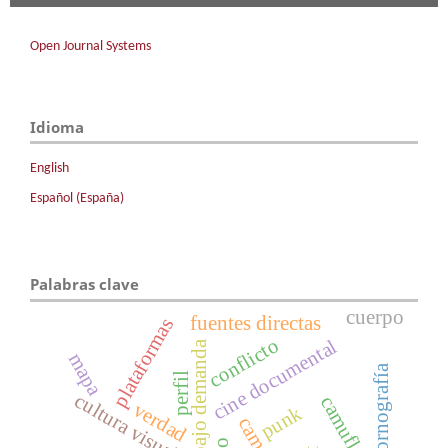
Open Journal Systems
Idioma
English
Español (España)
Palabras clave
cuerpo
fuentes directas
plataformas
conflicto
cine documental
adio bajo demanda
mapa
pornografía
perfil
cultura visual
verdad
punk