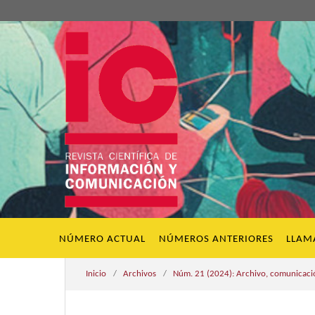
NÚMERO ACTUAL
NÚMEROS ANTERIORES
LLAM
Inicio
/
Archivos
/
Núm. 21 (2024): Archivo, comunicación