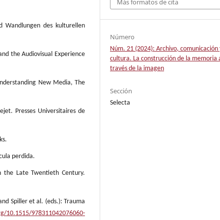
Más formatos de cita
d Wandlungen des kulturellen
Número
Núm. 21 (2024): Archivo, comunicación 
and the Audiovisual Experience
cultura. La construcción de la memoria 
través de la imagen
 Understanding New Media, The
Sección
Selecta
ejet. Presses Universitaires de
ks.
cula perdida.
in the Late Twentieth Century.
nd Spiller et al. (eds.): Trauma
.org/10.1515/978311042076060-