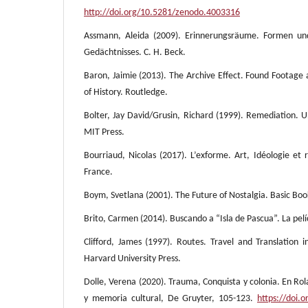
http://doi.org/10.5281/zenodo.4003316
Assmann, Aleida (2009). Erinnerungsräume. Formen un
Gedächtnisses. C. H. Beck.
Baron, Jaimie (2013). The Archive Effect. Found Footage 
of History. Routledge.
Bolter, Jay David/Grusin, Richard (1999). Remediation.
MIT Press.
Bourriaud, Nicolas (2017). L’exforme. Art, Idéologie et r
France.
Boym, Svetlana (2001). The Future of Nostalgia. Basic Boo
Brito, Carmen (2014). Buscando a “Isla de Pascua”. La pelí
Clifford, James (1997). Routes. Travel and Translation 
Harvard University Press.
Dolle, Verena (2020). Trauma, Conquista y colonia. En Rola
y memoria cultural, De Gruyter, 105-123.
https://doi