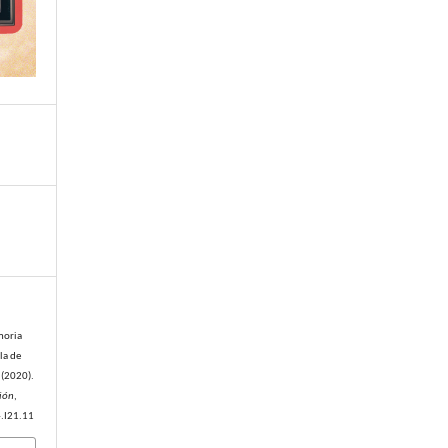
moria
la de
 (2020).
ción
,
4.I21.11