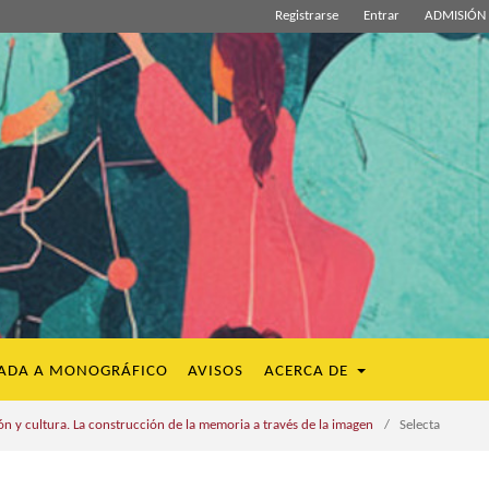
Registrarse
Entrar
ADMISIÓN 
ADA A MONOGRÁFICO
AVISOS
ACERCA DE
 y cultura. La construcción de la memoria a través de la imagen
/
Selecta