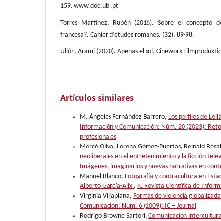
159. www.doc.ubi.pt
Torres Martínez, Rubén (2016). Sobre el concepto d
francesa?. Cahier d’études romanes, (32), 89-98.
Ullón, Arami (2020). Apenas el sol. Cineworx Filmprodukti
Artículos similares
M. Ángeles Fernández Barrero,
Los perfiles de Lei
Información y Comunicación: Núm. 20 (2023): Retos 
profesionales
Mercè Oliva, Lorena Gómez-Puertas, Reinald Besa
neoliberales en el entretenimiento y la ficción telev
Imágenes, imaginarios y nuevas narrativas en conte
Manuel Blanco,
Fotografía y contracultura en Estad
Alberto García-Alix
,
IC Revista Científica de Info
Virginia Villaplana,
Formas de violencia globalizada
Comunicación: Núm. 6 (2009): IC – Journal
Rodrigo Browne Sartori,
Comunicación intercultural