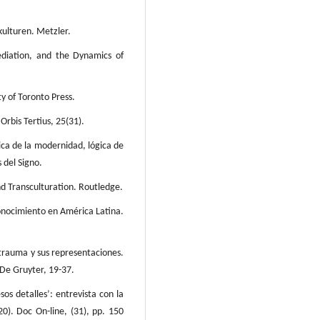
kulturen. Metzler.
mediation, and the Dynamics of
ty of Toronto Press.
Orbis Tertius, 25(31).
ca de la modernidad, lógica de
 del Signo.
nd Transculturation. Routledge.
conocimiento en América Latina.
 trauma y sus representaciones.
 De Gruyter, 19-37.
os detalles’: entrevista con la
0). Doc On-line, (31), pp. 150