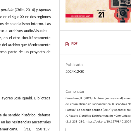
a perdida
(Chile, 2014) y
Apenas
s en el siglo XX en dos regiones
os de colonialismo interno. Las
rso a archivos audio/visuales –
te, en el otro simultáneamente
PDF
so del archivo que técnicamente
como parte de un proyecto de
Publicado
2024-12-30
Cómo citar
l ayoreo José Iquebi. Biblioteca
Genschow, K. (2024). Archivo (audio/visual) y me
del colonialismo en Latinoamérica: Buscando a “Is
Pascua”. La película perdida (2014) y Apenas el sol
 de sentido histórico: defensa
IC Revista Científica De Información Y Comunica
(21), 235–256. https://doi.org/10.12795/IC.202
 en las resistencias ancestrales
mericana, (91), 150-159.