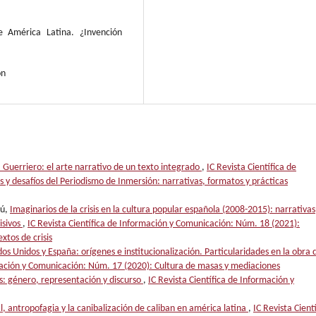
e América Latina. ¿Invención
on
la Guerriero: el arte narrativo de un texto integrado
,
IC Revista Científica de
y desafíos del Periodismo de Inmersión: narrativas, formatos y prácticas
lú,
Imaginarios de la crisis en la cultura popular española (2008-2015): narrativas
isivos
,
IC Revista Científica de Información y Comunicación: Núm. 18 (2021):
xtos de crisis
os Unidos y España: orígenes e institucionalización. Particularidades en la obra 
rmación y Comunicación: Núm. 17 (2020): Cultura de masas y mediaciones
s: género, representación y discurso
,
IC Revista Científica de Información y
, antropofagia y la canibalización de caliban en américa latina
,
IC Revista Cient