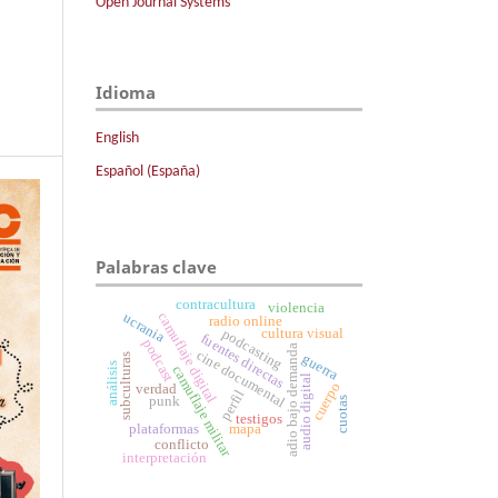
Open Journal Systems
Idioma
English
Español (España)
Palabras clave
contracultura
violencia
camuflaje digital
ucrania
radio online
cultura visual
podcasting
fuentes directas
podcast
adio bajo demanda
cine documental
guerra
subculturas
análisis
camuflaje militar
audio digital
cuerpo
verdad
perfil
punk
cuotas
testigos
plataformas
mapa
conflicto
interpretación