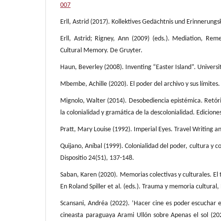
007
Erll, Astrid (2017). Kollektives Gedächtnis und Erinnerungs
Erll, Astrid; Rigney, Ann (2009) (eds.). Mediation, Re
Cultural Memory. De Gruyter.
Haun, Beverley (2008). Inventing “Easter Island”. Universi
Mbembe, Achille (2020). El poder del archivo y sus límites. 
Mignolo, Walter (2014). Desobediencia epistémica. Retóri
la colonialidad y gramática de la descolonialidad. Ediciones
Pratt, Mary Louise (1992). Imperial Eyes. Travel Writing a
Quijano, Aníbal (1999). Colonialidad del poder, cultura y 
Dispositio 24(51), 137-148.
Saban, Karen (2020). Memorias colectivas y culturales. El
En Roland Spiller et al. (eds.). Trauma y memoria cultural,
Scansani, Andréa (2022). ’Hacer cine es poder escuchar es
cineasta paraguaya Arami Ullón sobre Apenas el sol (202