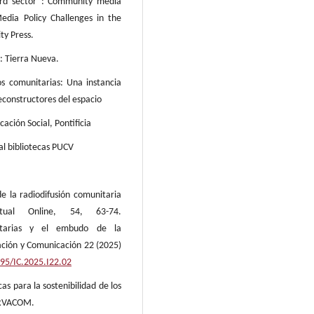
hird sector”: Community media
edia Policy Challenges in the
ty Press.
: Tierra Nueva.
s comunitarias: Una instancia
econstructores del espacio
ación Social, Pontificia
nal bibliotecas PUCV
de la radiodifusión comunitaria
ual Online, 54, 63-74.
tarias y el embudo de la
mación y Comunicación 22 (2025)
795/IC.2025.I22.02
cas para la sostenibilidad de los
ERVACOM.