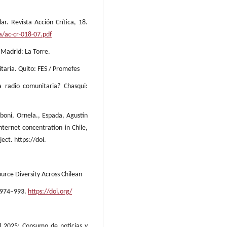
r. Revista Acción Crítica, 18.
ca/ac-cr-018-07.pdf
 Madrid: La Torre.
taria. Quito: FES / Promefes
a radio comunitaria? Chasqui:
boni, Ornela., Espada, Agustín
ternet concentration in Chile,
ct. https://doi.
rce Diversity Across Chilean
, 974–993.
https://doi.org/
al 2025: Consumo de noticias y