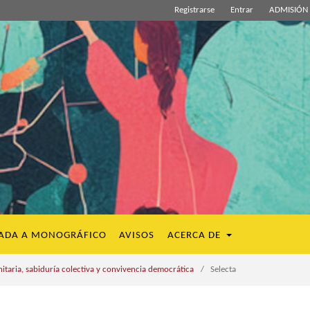
Registrarse
Entrar
ADMISIÓN 
ADA A MONOGRÁFICO
AVISOS
ACERCA DE
aria, sabiduría colectiva y convivencia democrática
/
Selecta