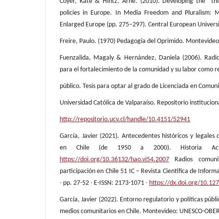
Coyer, Kate & Hintz, Arne. (2010). Developing the “t
policies in Europe. In Media Freedom and Pluralism: M
Enlarged Europe (pp. 275–297). Central European Universi
Freire, Paulo. (1970) Pedagogía del Oprimido. Montevideo
Fuenzalida, Magaly & Hernández, Daniela (2006). Radio
para el fortalecimiento de la comunidad y su labor como r
público. Tesis para optar al grado de Licenciada en Comunic
Universidad Católica de Valparaíso. Repositorio institucio
http://repositorio.ucv.cl/handle/10.4151/52941
García, Javier (2021). Antecedentes históricos y legales 
en Chile (de 1950 a 2000). Historia Act
https://doi.org/10.36132/hao.vi54.2007
Radios comuni
participación en Chile 51 IC – Revista Científica de Infor
∙ pp. 27-52 ∙ E-ISSN: 2173-1071 ∙
https://dx.doi.org/10.12
García, Javier (2022). Entorno regulatorio y políticas públi
medios comunitarios en Chile. Montevideo: UNESCO-OB