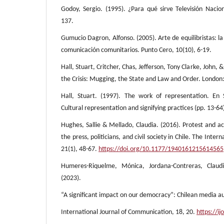
Godoy, Sergio. (1995). ¿Para qué sirve Televisión Nacion
137.
Gumucio Dagron, Alfonso. (2005). Arte de equilibristas: la
comunicación comunitarios. Punto Cero, 10(10), 6-19.
Hall, Stuart, Critcher, Chas, Jefferson, Tony Clarke, John, 
the Crisis: Mugging, the State and Law and Order. London
Hall, Stuart. (1997). The work of representation. En S
Cultural representation and signifying practices (pp. 13-64
Hughes, Sallie & Mellado, Claudia. (2016). Protest and ac
the press, politicians, and civil society in Chile. The Intern
21(1), 48-67.
https://doi.org/10.1177/1940161215614565
Humeres-Riquelme, Mónica, Jordana-Contreras, Clau
(2023).
“A significant impact on our democracy”: Chilean media aud
International Journal of Communication, 18, 20.
https://ij