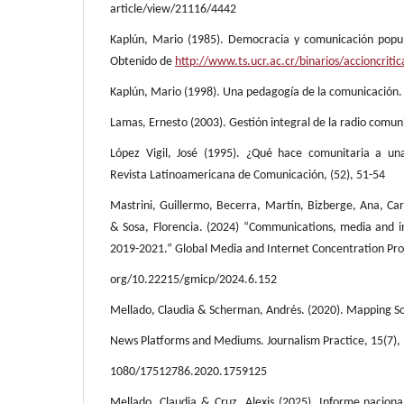
article/view/21116/4442
Kaplún, Mario (1985). Democracia y comunicación popula
Obtenido de
http://www.ts.ucr.ac.cr/binarios/accioncriti
Kaplún, Mario (1998). Una pedagogía de la comunicación.
Lamas, Ernesto (2003). Gestión integral de la radio comuni
López Vigil, José (1995). ¿Qué hace comunitaria a un
Revista Latinoamericana de Comunicación, (52), 51-54
Mastrini, Guillermo, Becerra, Martín, Bizberge, Ana, Car
& Sosa, Florencia. (2024) “Communications, media and in
2019-2021.” Global Media and Internet Concentration Proje
org/10.22215/gmicp/2024.6.152
Mellado, Claudia & Scherman, Andrés. (2020). Mapping Sou
News Platforms and Mediums. Journalism Practice, 15(7)
1080/17512786.2020.1759125
Mellado, Claudia & Cruz, Alexis (2025). Informe nacion