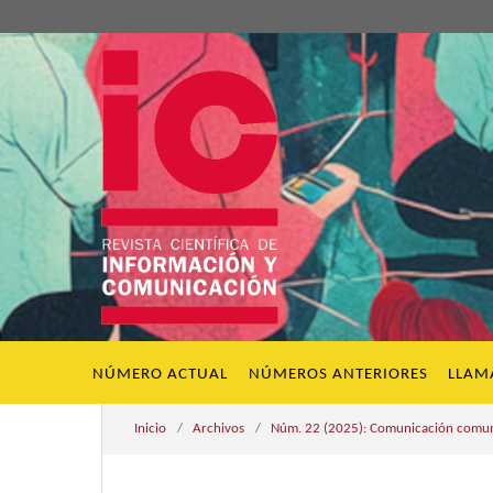
NÚMERO ACTUAL
NÚMEROS ANTERIORES
LLAM
Inicio
/
Archivos
/
Núm. 22 (2025): Comunicación comunit