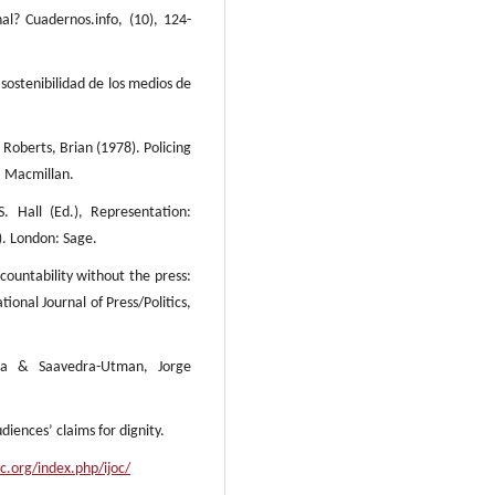
al? Cuadernos.info, (10), 124-
 sostenibilidad de los medios de
& Roberts, Brian (1978). Policing
: Macmillan.
. Hall (Ed.), Representation:
). London: Sage.
countability without the press:
ational Journal of Press/Politics,
dia & Saavedra-Utman, Jorge
iences’ claims for dignity.
oc.org/index.php/ijoc/