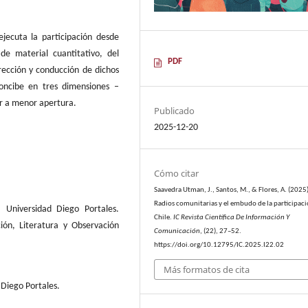
jecuta la participación desde
de material cuantitativo, del
PDF
irección y conducción de dichos
concibe en tres dimensiones –
or a menor apertura.
Publicado
2025-12-20
Cómo citar
Saavedra Utman, J., Santos, M., & Flores, A. (2025)
Radios comunitarias y el embudo de la participac
 Universidad Diego Portales.
Chile.
IC Revista Científica De Información Y
ión, Literatura y Observación
Comunicación
, (22), 27–52.
https://doi.org/10.12795/IC.2025.I22.02
Más formatos de cita
 Diego Portales.