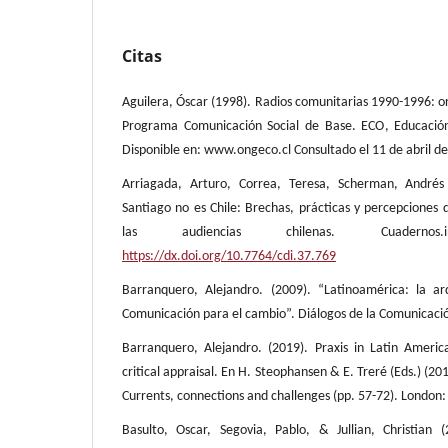
Citas
Aguilera, Óscar (1998). Radios comunitarias 1990-1996: or
Programa Comunicación Social de Base. ECO, Educación
Disponible en: www.ongeco.cl Consultado el 11 de abril d
Arriagada, Arturo, Correa, Teresa, Scherman, Andrés
Santiago no es Chile: Brechas, prácticas y percepciones 
las audiencias chilenas. Cuadernos
https://dx.doi.org/10.7764/cdi.37.769
Barranquero, Alejandro. (2009). “Latinoamérica: la arq
Comunicación para el cambio”. Diálogos de la Comunicació
Barranquero, Alejandro. (2019). Praxis in Latin Amer
critical appraisal. En H. Steophansen & E. Treré (Eds.) (20
Currents, connections and challenges (pp. 57-72). London
Basulto, Oscar, Segovia, Pablo, & Jullian, Christian (