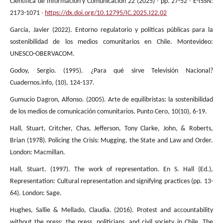
Científica de Información y Comunicación 22 (2025) ∙ pp. 27-52 ∙ E-ISSN:
2173-1071 ∙
https://dx.doi.org/10.12795/IC.2025.I22.02
García, Javier (2022). Entorno regulatorio y políticas públicas para la
sostenibilidad de los medios comunitarios en Chile. Montevideo:
UNESCO-OBERVACOM.
Godoy, Sergio. (1995). ¿Para qué sirve Televisión Nacional?
Cuadernos.info, (10), 124-137.
Gumucio Dagron, Alfonso. (2005). Arte de equilibristas: la sostenibilidad
de los medios de comunicación comunitarios. Punto Cero, 10(10), 6-19.
Hall, Stuart, Critcher, Chas, Jefferson, Tony Clarke, John, & Roberts,
Brian (1978). Policing the Crisis: Mugging, the State and Law and Order.
London: Macmillan.
Hall, Stuart. (1997). The work of representation. En S. Hall (Ed.),
Representation: Cultural representation and signifying practices (pp. 13-
64). London: Sage.
Hughes, Sallie & Mellado, Claudia. (2016). Protest and accountability
without the press: the press, politicians, and civil society in Chile. The