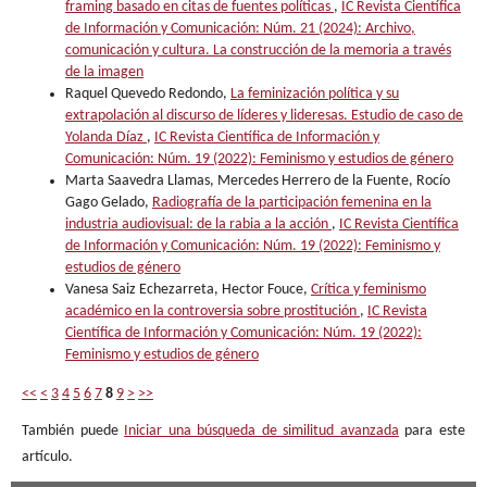
framing basado en citas de fuentes políticas
,
IC Revista Científica
de Información y Comunicación: Núm. 21 (2024): Archivo,
comunicación y cultura. La construcción de la memoria a través
de la imagen
Raquel Quevedo Redondo,
La feminización política y su
extrapolación al discurso de líderes y lideresas. Estudio de caso de
Yolanda Díaz
,
IC Revista Científica de Información y
Comunicación: Núm. 19 (2022): Feminismo y estudios de género
Marta Saavedra Llamas, Mercedes Herrero de la Fuente, Rocío
Gago Gelado,
Radiografía de la participación femenina en la
industria audiovisual: de la rabia a la acción
,
IC Revista Científica
de Información y Comunicación: Núm. 19 (2022): Feminismo y
estudios de género
Vanesa Saiz Echezarreta, Hector Fouce,
Crítica y feminismo
académico en la controversia sobre prostitución
,
IC Revista
Científica de Información y Comunicación: Núm. 19 (2022):
Feminismo y estudios de género
<<
<
3
4
5
6
7
8
9
>
>>
También puede
Iniciar una búsqueda de similitud avanzada
para este
artículo.