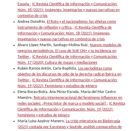
España
,
IC Revista Científica de Información y Comunicación:
Núm. 18 (2021): Imágenes, imaginarios y nuevas narrativas en
contextos de crisis
Andrea Donofrio,
El Roto y el nacionalismo: las viñetas como
instrumento de reflexión y crítica
,
IC Revista Científica de
Información y Comunicación: Núm. 18 (2021): Imágenes,
imaginarios y nuevas narrativas en contextos de crisis
Álvaro López-Martín, Santiago Molina Ruiz,
Nuevos modelos de
negocios periodísticos. El caso de SUR ON+ y su incidencia en
Twitter
,
IC Revista Científica de Información y Comunicación:
Núm. 17 (2020): Cultura de masas y mediaciones
Rubén Ramos Antón, Carla Baptista,
Los periodistas como
objetivo de los discursos de odio de la derecha radical ibérica en
Twitter
,
IC Revista Científica de Información y Comunicación:
Núm. 19 (2022): Feminismo y estudios de género
Elena Borau-Boira, Ana Pérez-Escoda, María del Mar Castro
Maestre,
Retrato intergeneracional del fenómeno influencer en
redes sociales: ¿Prescriptor de marca o modelo social?
,
IC Revista
Científica de Información y Comunicación: Núm. 19 (2022):
Feminismo y estudios de género
María Luisa Azpíroz Manero,
La crisis migratoria en Bielorrusia
(2021) contada por Euronews y Sputnik: análisis comparativo de