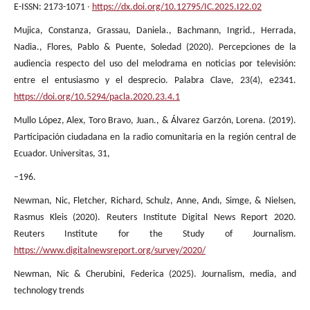
E-ISSN: 2173-1071 ∙
https://dx.doi.org/10.12795/IC.2025.I22.02
Mujica, Constanza, Grassau, Daniela., Bachmann, Ingrid., Herrada,
Nadia., Flores, Pablo & Puente, Soledad (2020). Percepciones de la
audiencia respecto del uso del melodrama en noticias por televisión:
entre el entusiasmo y el desprecio. Palabra Clave, 23(4), e2341.
https://doi.org/10.5294/pacla.2020.23.4.1
Mullo López, Alex, Toro Bravo, Juan., & Álvarez Garzón, Lorena. (2019).
Participación ciudadana en la radio comunitaria en la región central de
Ecuador. Universitas, 31,
–196.
Newman, Nic, Fletcher, Richard, Schulz, Anne, Andı, Simge, & Nielsen,
Rasmus Kleis (2020). Reuters Institute Digital News Report 2020.
Reuters Institute for the Study of Journalism.
https://www.digitalnewsreport.org/survey/2020/
Newman, Nic & Cherubini, Federica (2025). Journalism, media, and
technology trends