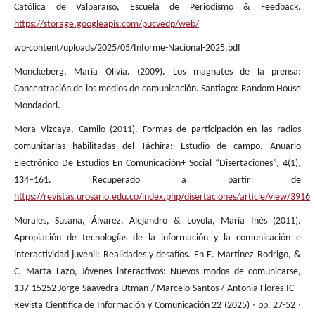
Católica de Valparaíso, Escuela de Periodismo & Feedback.
https://storage.googleapis.com/pucvedp/web/
wp-content/uploads/2025/05/Informe-Nacional-2025.pdf
Monckeberg, María Olivia. (2009). Los magnates de la prensa:
Concentración de los medios de comunicación. Santiago: Random House
Mondadori.
Mora Vizcaya, Camilo (2011). Formas de participación en las radios
comunitarias habilitadas del Táchira: Estudio de campo. Anuario
Electrónico De Estudios En Comunicación+ Social “Disertaciones”, 4(1),
134–161. Recuperado a partir de
https://revistas.urosario.edu.co/index.php/disertaciones/article/view/3916
Morales, Susana, Álvarez, Alejandro & Loyola, María Inés (2011).
Apropiación de tecnologías de la información y la comunicación e
interactividad juvenil: Realidades y desafíos. En E. Martínez Rodrigo, &
C. Marta Lazo, Jóvenes interactivos: Nuevos modos de comunicarse,
137-15252 Jorge Saavedra Utman / Marcelo Santos / Antonia Flores IC –
Revista Científica de Información y Comunicación 22 (2025) ∙ pp. 27-52 ∙