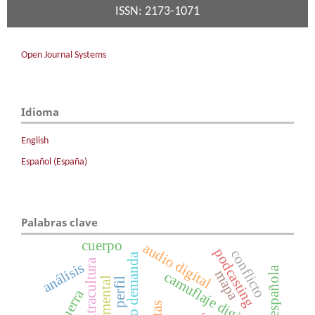
ISSN: 2173-1071
Open Journal Systems
Idioma
English
Español (España)
Palabras clave
cuerpo
audio digital
podcasting
conflicto
adio bajo demanda
contracultura
análisis
mapa
camuflaje digital
perfil
guerra