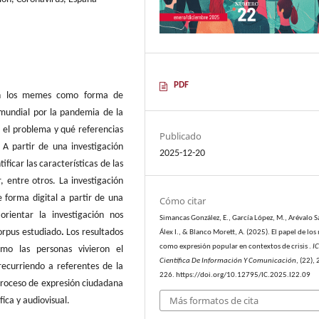
PDF
ron los memes como forma de
 mundial por la pandemia de la
 el problema y qué referencias
Publicado
 A partir de una investigación
2025-12-20
ificar las características de las
, entre otros. La investigación
forma digital a partir de una
Cómo citar
rientar la investigación nos
Simancas González, E., García López, M., Arévalo S
corpus estudiado
.
Los resultados
Álex I., & Blanco Morett, A. (2025). El papel de lo
como expresión popular en contextos de crisis .
IC
mo las personas vivieron el
Científica De Información Y Comunicación
, (22),
recurriendo a referentes de la
226. https://doi.org/10.12795/IC.2025.I22.09
 proceso de expresión ciudadana
Más formatos de cita
ica y audiovisual.