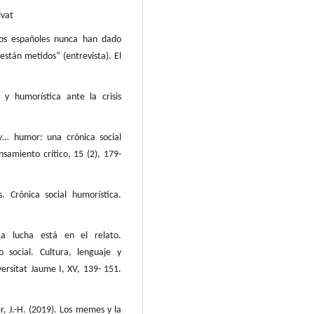
lvat
Los españoles nunca han dado
stán metidos” (entrevista). El
y humorística ante la crisis
y… humor: una crónica social
nsamiento crítico, 15 (2), 179-
 Crónica social humorística.
La lucha está en el relato.
 social. Cultura, lenguaje y
versitat Jaume I, XV, 139- 151.
, J.-H. (2019). Los memes y la