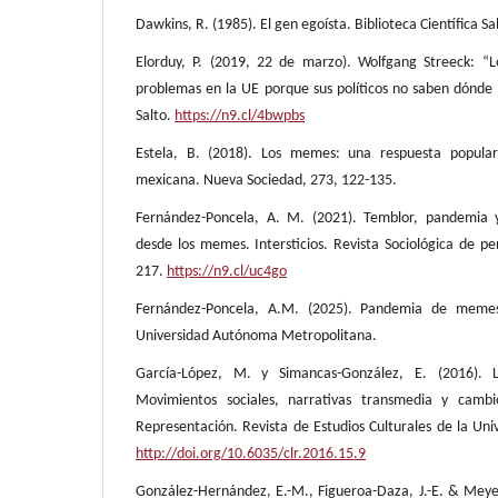
Dawkins, R. (1985). El gen egoísta. Biblioteca Científica Sa
Elorduy, P. (2019, 22 de marzo). Wolfgang Streeck: “
problemas en la UE porque sus políticos no saben dónde e
Salto.
https://n9.cl/4bwpbs
Estela, B. (2018). Los memes: una respuesta popular 
mexicana. Nueva Sociedad, 273, 122-135.
Fernández-Poncela, A. M. (2021). Temblor, pandemia 
desde los memes. Intersticios. Revista Sociológica de pe
217.
https://n9.cl/uc4go
Fernández-Poncela, A.M. (2025). Pandemia de memes.
Universidad Autónoma Metropolitana.
García-López, M. y Simancas-González, E. (2016). 
Movimientos sociales, narrativas transmedia y cambio
Representación. Revista de Estudios Culturales de la Uni
http://doi.org/10.6035/clr.2016.15.9
González-Hernández, E.-M., Figueroa-Daza, J.-E. & Meyer