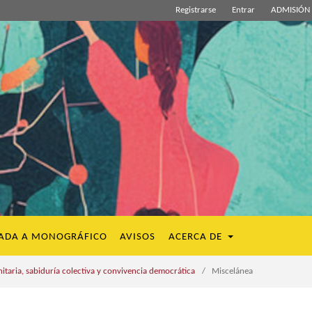
Registrarse
Entrar
ADMISIÓN 
ADA A MONOGRÁFICO
AVISOS
ACERCA DE
aria, sabiduría colectiva y convivencia democrática
/
Miscelánea