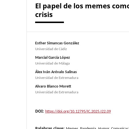
El papel de los memes como
crisis
Esther Simancas González
Universidad de Cádiz
Marcial García López
Universidad de Málaga
Álex Iván Arévalo Salinas
Universidad de Extremadura
Alvaro Blanco Morett
Universidad de Extremadura
DOI:
https://doi.org/10.12795/IC.2025.I22.09
Palabras clave:
Memes, Pandemia, Humor, Comunicació