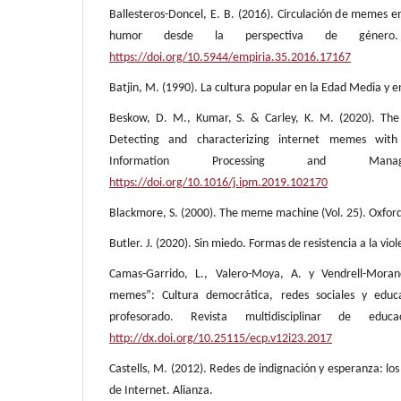
Ballesteros-Doncel, E. B. (2016). Circulación de memes 
humor desde la perspectiva de género.
https://doi.org/10.5944/empiria.35.2016.17167
Batjin, M. (1990). La cultura popular en la Edad Media y e
Beskow, D. M., Kumar, S. & Carley, K. M. (2020). The 
Detecting and characterizing internet memes with
Information Processing and Man
https://doi.org/10.1016/j.ipm.2019.102170
Blackmore, S. (2000). The meme machine (Vol. 25). Oxfor
Butler. J. (2020). Sin miedo. Formas de resistencia a la vio
Camas-Garrido, L., Valero-Moya, A. y Vendrell-Mora
memes”: Cultura democrática, redes sociales y educa
profesorado. Revista multidisciplinar de educ
http://dx.doi.org/10.25115/ecp.v12i23.2017
Castells, M. (2012). Redes de indignación y esperanza: los
de Internet. Alianza.