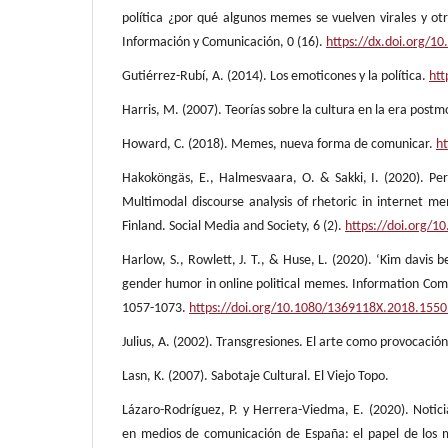
política ¿por qué algunos memes se vuelven virales y otr
Información y Comunicación, 0 (16).
https://dx.doi.org/10
Gutiérrez-Rubí, A. (2014). Los emoticones y la política.
htt
Harris, M. (2007). Teorías sobre la cultura en la era postm
Howard, C. (2018). Memes, nueva forma de comunicar.
ht
Hakoköngäs, E., Halmesvaara, O. & Sakki, I. (2020). Pe
Multimodal discourse analysis of rhetoric in internet me
Finland. Social Media and Society, 6 (2).
https://doi.org/
Harlow, S., Rowlett, J. T., & Huse, L. (2020). ‘Kim davis be
gender humor in online political memes. Information Comm
1057-1073.
https://doi.org/10.1080/1369118X.2018.155
Julius, A. (2002). Transgresiones. El arte como provocación
Lasn, K. (2007). Sabotaje Cultural. El Viejo Topo.
Lázaro-Rodríguez, P. y Herrera-Viedma, E. (2020). Notic
en medios de comunicación de España: el papel de los m