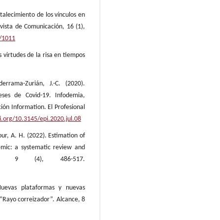
alecimiento de los vínculos en
evista de Comunicación, 16 (1),
w/1011
 virtudes de la risa en tiempos
derrama-Zurián, J.-C. (2020).
ses de Covid-19. Infodemia,
ión Information. El Profesional
oi.org/10.3145/epi.2020.jul.08
pour, A. H. (2022). Estimation of
emic: a systematic review and
rts, 9 (4), 486-517.
Nuevas plataformas y nuevas
“Rayo correizador”. Alcance, 8