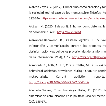
Alarcón-Zayas, V. (2017). Humorismo como creación y fort
la sociedad red: el caso de los memes sobre filósofos. R
122-146.
https://revistadecomunicacion.com/article/vie
Alcázar, M. (2020, 3 de abril). El humor como defensa: las
de coronavirus. ABC.
https://n9.cl/xxkvf
Aleixandre-Benavent, R., Castelló-Cogollos, L. & Val
Información y comunicación durante los primeros me
desinformación y papel de los profesionales de la informac
de La Información, 29 (4), 1–17.
https://doi.org/https://d
Alimoradi, Z., Lotfi, A., Lin, C. Y., Griffiths, M. D., & Pak
behavioral addiction prevalence during COVID-19 pand
meta-analysis. Current addiction repo
https://doi.org/10.1007/s40429-022-00435-6
Alvarado-Chávez, T. & Luzuriaga Uribe, E. (2019). 
dinámicas de comunicación en la política: Caso del meme 
(20), 155-171.