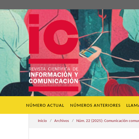
NÚMERO ACTUAL
NÚMEROS ANTERIORES
LLAM
Inicio
/
Archivos
/
Núm. 22 (2025): Comunicación comunit