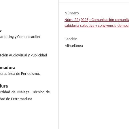
Número
Núm. 22 (2025): Comunicación comunita
sabiduría colectiva y convivencia democ
z
Marketing y Comunicación
Sección
Miscelánea
ción Audiovisual y Publicidad
emadura
ura, área de Periodismo.
dura
ersidad de Málaga. Técnico de
idad de Extremadura