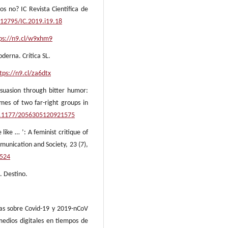
os no? IC Revista Científica de
.12795/IC.2019.i19.18
ps://n9.cl/w9xhm9
oderna. Crítica SL.
tps://n9.cl/za6dtx
rsuasion through bitter humor:
mes of two far-right groups in
10.1177/2056305120921575
 like … ’: A feminist critique of
unication and Society, 23 (7),
0524
. Destino.
ias sobre Covid-19 y 2019-nCoV
edios digitales en tiempos de