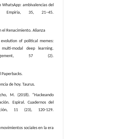
en WhatsApp: ambivalencias del
 Empiria, 35, 21–45.
n el Renacimiento. Alianza
evolution of political memes:
 multi-modal deep learning.
agement, 57 (2).
d Paperbacks.
lencia de hoy. Taurus.
ncho, M. (2018). “Hackeando
ción. Espiral. Cuadernos del
ación, 11 (23), 120-129.
 movimientos sociales en la era