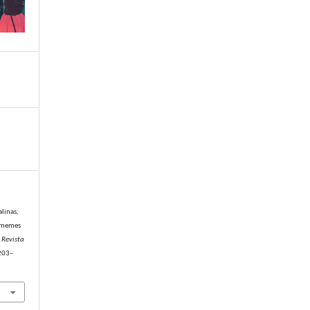
alinas,
s memes
 Revista
 203–