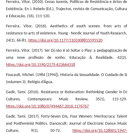
Ferreira, Vitor. (2010). Cenas Juvenis, Políticas de Resistência e Artes de
Existência. En J. Rebelo (Ed.), Trajectos, revista de Comunicação, Cultura
e Educação, (16), 111-120.
Ferreira, Vitor. (2016). Aesthetics of youth scenes: from arts of
resistance to arts of existence. Young - Nordic Journal of Youth Research,
24(1), 66-81.
https://doi.org/10.1177/1103308815595520
Ferreira, Vitor. (2017). Ser Dj não é só Soltar o Play: a pedagogização de
uma nove profissão de sonho. Educação & Realidade, 42(2).
https://doi.org/10.1590/2175-623664318
Foucault, Michel. (1984 [1994]). Historia da Sexualidade. O Cuidado de Si
(volumen 3). Relógio d’Água.
Gadir, Tami. (2016). Resistance or Reiteration: Rethinking Gender in DJ
Cultures. Contemporary Music Review, 35(1), 115-129.
https://doi.org/10.1080/07494467.2016.1176767
Gadir, Tami. (2017). Forty-Seven DJs, Four Women: Meritocracy, Talent
and Postfeminist Politics. Dancecult: Journal of Electronic Dance Music
Culture, 9(1), 50-72.
https://doi.org/10.128001/1947-