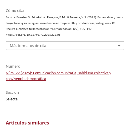
Cómo citar
Escobar Fuentes, S., Montalbán Peregrín, F. M., & Ferreira, V. S. (2025). Entre cables y beats:
trayectorias y estrategias de existencia en mujeres DJs y productoras portuguesas.
IC
Revista Científica De Información Y Comunicación
, (22), 125–147.
https://doi.org/10.12795/IC.2025.I22.06
Más formatos de cita
Número
Núm. 22 (2025): Comunicación comunitaria, sabiduría colectiva y
convivencia democrática
Sección
Selecta
Artículos similares