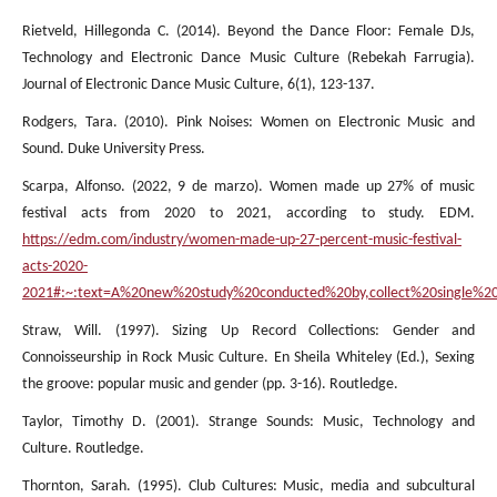
Rietveld, Hillegonda C. (2014). Beyond the Dance Floor: Female DJs,
Technology and Electronic Dance Music Culture (Rebekah Farrugia).
Journal of Electronic Dance Music Culture, 6(1), 123-137.
Rodgers, Tara. (2010). Pink Noises: Women on Electronic Music and
Sound. Duke University Press.
Scarpa, Alfonso. (2022, 9 de marzo). Women made up 27% of music
festival acts from 2020 to 2021, according to study. EDM.
https://edm.com/industry/women-made-up-27-percent-music-festival-
acts-2020-
2021#:~:text=A%20new%20study%20conducted%20by,collect%20single%2
Straw, Will. (1997). Sizing Up Record Collections: Gender and
Connoisseurship in Rock Music Culture. En Sheila Whiteley (Ed.), Sexing
the groove: popular music and gender (pp. 3-16). Routledge.
Taylor, Timothy D. (2001). Strange Sounds: Music, Technology and
Culture. Routledge.
Thornton, Sarah. (1995). Club Cultures: Music, media and subcultural