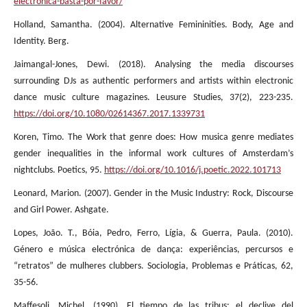
electronica-basta-por-favor/
Holland, Samantha. (2004). Alternative Femininities. Body, Age and
Identity. Berg.
Jaimangal-Jones, Dewi. (2018). Analysing the media discourses
surrounding DJs as authentic performers and artists within electronic
dance music culture magazines. Leusure Studies, 37(2), 223-235.
https://doi.org/10.1080/02614367.2017.1339731
Koren, Timo. The Work that genre does: How musica genre mediates
gender inequalities in the informal work cultures of Amsterdam’s
nightclubs. Poetics, 95.
https://doi.org/10.1016/j.poetic.2022.101713
Leonard, Marion. (2007). Gender in the Music Industry: Rock, Discourse
and Girl Power. Ashgate.
Lopes, João. T., Bóia, Pedro, Ferro, Lígia, & Guerra, Paula. (2010).
Género e música electrónica de dança: experiências, percursos e
“retratos” de mulheres clubbers. Sociologia, Problemas e Práticas, 62,
35-56.
Maffesoli, Michel. (1990). El tiempo de las tribus: el declive del