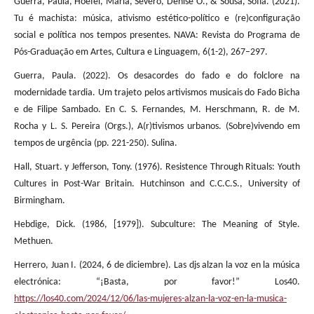
Guerra, Paula, Hoefel, Maria, Severo, Denise O., & Sousa, Sofia. (2021).
Tu é machista: música, ativismo estético-político e (re)configuração
social e política nos tempos presentes. NAVA: Revista do Programa de
Pós-Graduação em Artes, Cultura e Linguagem, 6(1-2), 267–297.
Guerra, Paula. (2022). Os desacordes do fado e do folclore na
modernidade tardia. Um trajeto pelos artivismos musicais do Fado Bicha
e de Filipe Sambado. En C. S. Fernandes, M. Herschmann, R. de M.
Rocha y L. S. Pereira (Orgs.), A(r)tivismos urbanos. (Sobre)vivendo em
tempos de urgência (pp. 221-250). Sulina.
Hall, Stuart. y Jefferson, Tony. (1976). Resistence Through Rituals: Youth
Cultures in Post-War Britain. Hutchinson and C.C.C.S., University of
Birmingham.
Hebdige, Dick. (1986, [1979]). Subculture: The Meaning of Style.
Methuen.
Herrero, Juan I. (2024, 6 de diciembre). Las djs alzan la voz en la música
electrónica: “¡Basta, por favor!” Los40.
https://los40.com/2024/12/06/las-mujeres-alzan-la-voz-en-la-musica-