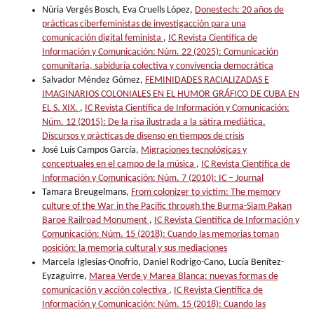
Núria Vergés Bosch, Eva Cruells López,
Donestech: 20 años de
prácticas ciberfeministas de investigacción para una
comunicación digital feminista
,
IC Revista Científica de
Información y Comunicación: Núm. 22 (2025): Comunicación
comunitaria, sabiduría colectiva y convivencia democrática
Salvador Méndez Gómez,
FEMINIDADES RACIALIZADAS E
IMAGINARIOS COLONIALES EN EL HUMOR GRÁFICO DE CUBA EN
EL S. XIX.
,
IC Revista Científica de Información y Comunicación:
Núm. 12 (2015): De la risa ilustrada a la sátira mediática.
Discursos y prácticas de disenso en tiempos de crisis
José Luis Campos García,
Migraciones tecnológicas y
conceptuales en el campo de la música
,
IC Revista Científica de
Información y Comunicación: Núm. 7 (2010): IC – Journal
Tamara Breugelmans,
From colonizer to victim: The memory
culture of the War in the Pacific through the Burma-Siam Pakan
Baroe Railroad Monument
,
IC Revista Científica de Información y
Comunicación: Núm. 15 (2018): Cuando las memorias toman
posición: la memoria cultural y sus mediaciones
Marcela Iglesias-Onofrio, Daniel Rodrigo-Cano, Lucía Benítez-
Eyzaguirre,
Marea Verde y Marea Blanca: nuevas formas de
comunicación y acción colectiva
,
IC Revista Científica de
Información y Comunicación: Núm. 15 (2018): Cuando las