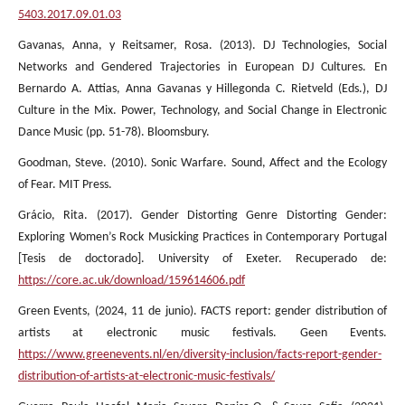
5403.2017.09.01.03
Gavanas, Anna, y Reitsamer, Rosa. (2013). DJ Technologies, Social
Networks and Gendered Trajectories in European DJ Cultures. En
Bernardo A. Attias, Anna Gavanas y Hillegonda C. Rietveld (Eds.), DJ
Culture in the Mix. Power, Technology, and Social Change in Electronic
Dance Music (pp. 51-78). Bloomsbury.
Goodman, Steve. (2010). Sonic Warfare. Sound, Affect and the Ecology
of Fear. MIT Press.
Grácio, Rita. (2017). Gender Distorting Genre Distorting Gender:
Exploring Women’s Rock Musicking Practices in Contemporary Portugal
[Tesis de doctorado]. University of Exeter. Recuperado de:
https://core.ac.uk/download/159614606.pdf
Green Events, (2024, 11 de junio). FACTS report: gender distribution of
artists at electronic music festivals. Geen Events.
https://www.greenevents.nl/en/diversity-inclusion/facts-report-gender-
distribution-of-artists-at-electronic-music-festivals/