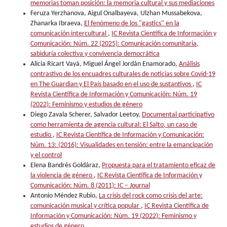
memorias toman posición: la memoria cultural y sus mediaciones
Feruza Yerzhanova, Aigul Onalbayeva, Ulzhan Mussabekova,
Zhanarka Ibraeva,
El fenómeno de los "gastics" en la
comunicación intercultural
,
IC Revista Científica de Información y
Comunicación: Núm. 22 (2025): Comunicación comunitaria,
sabiduría colectiva y convivencia democrática
Alicia Ricart Vayá, Miguel Ángel Jordán Enamorado,
Análisis
contrastivo de los encuadres culturales de noticias sobre Covid-19
en The Guardian y El País basado en el uso de sustantivos
,
IC
Revista Científica de Información y Comunicación: Núm. 19
(2022): Feminismo y estudios de género
Diego Zavala Scherer, Salvador Leetoy,
Documental participativo
como herramienta de agencia cultural: El Salto, un caso de
estudio
,
IC Revista Científica de Información y Comunicación:
Núm. 13: (2016): Visualidades en tensión: entre la emancipación
y el control
Elena Bandrés Goldáraz,
Propuesta para el tratamiento eficaz de
la violencia de género
,
IC Revista Científica de Información y
Comunicación: Núm. 8 (2011): IC – Journal
Antonio Méndez Rubio,
La crisis del rock como crisis del arte:
comunicación musical y crítica popular
,
IC Revista Científica de
Información y Comunicación: Núm. 19 (2022): Feminismo y
estudios de género