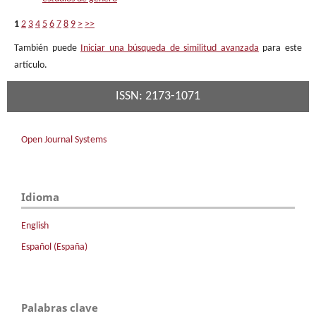
1
2
3
4
5
6
7
8
9
>
>>
También puede
Iniciar una búsqueda de similitud avanzada
para este
artículo.
ISSN: 2173-1071
Open Journal Systems
Idioma
English
Español (España)
Palabras clave