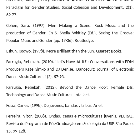
Buscatto, Marie. (2007). Women in Artistic Profession. An Emblematic
Paradigm for Gender Studies. Social Cohesion and Development, 2(1),
69-77.
Cohen, Sara. (1997). Men Making a Scene: Rock Music and the
production of Gender. En S. Sheila Whitley (Ed.), Sexing the Groove:
Popular Music and Gender (pp. 17-36). Routledge.
Eshun, Kodwo. (1998). More Brilliant than the Sun. Quartet Books.
Farrugia, Rebekah. (2010). ‘Let’s Have At It!’: Conversations with EDM
Producers Kate Simko and DJ Denise. Dancecult: Journal of Electronic
Dance Music Culture, 1(2), 87-93.
Farrugia, Rebekah. (2012). Beyond the Dance Floor: Female DJs,
Technology and Dance Music Cultures. Intellect.
Feixa, Carles. (1998). De jóvenes, bandas y tribus. Ariel.
Ferreira, Vitor. (2008). Ondas, cenas e microculturas juvenis. PLURAL,
Revista do Programa de Pós-Graduaçáo em Sociologia da USP, Sáo Paulo,
15, 99-128.