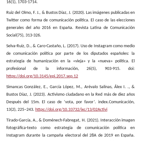
16(1), 1703-1714.
Ruiz del Olmo, F. J., & Bustos Díaz, J. (2020). Las imágenes publicadas en
Twitter como forma de comunicación política. El caso de las elecciones
generales del año 2016 en España. Revista Latina de Comunicación
Social(75), 313-326.
Selva-Ruiz, D., & Caro-Castaño, L. (2017). Uso de Instagram como medio
de comunicación política por parte de los diputados españoles: la
estrategia de humanización en la «vieja» y la «nueva» política. El
profesional de la información, 26(5), 903-915. doi:
https://doi.org/10.3145/epi.2017.sep.12
Simancas González, E., García López, M., Arévalo Salinas, Álex I. ., &
Bustos Díaz, J. (2023). Activismo ciudadano en la Red más de diez años
Después del 15m. El caso de ‘vota, por favor’. index.Comunicación,
13(2), 225–243.
https://doi.org/10.33732/ixc/13/02Activi
Tirado-García, A., & Doménech-Fabregat, H. (2021). Interacción imagen
fotográfica-texto como estrategia de comunicación política en
Instagram durante la campaña electoral del 28A de 2019 en España.