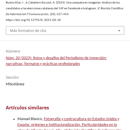
Bustos Díaz, J., & Caballero-Escusol, A. (2024). Una campaña en imágenes: Análisis de los
candidatos a las elecciones catalanas del 14F en Facebook e Instagram.
IC Revista Científica
De Información Y Comunicación
, (20), 427–443.
https://doi.org/10.12795/IC.2023.I20.18
Más formatos de cita
Número
Núm. 20 (2023): Retos y desafíos del Periodismo de Inmersión:
narrativas, formatos y prácticas profesionales
Sección
Miscelánea
Artículos similares
Manuel Blanco,
Fotografía y contracultura en Estados Unidos y
España: orígenes e institucionalización. Particularidades en la