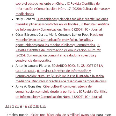
sobre el pasado reciente en Chile.
,
IC Revista Científica de
Información y Comunicación: Núm. 17 (2020): Cultura de masas y
mediaciones
Nelly Richard,
Humanidades y ciencias sociales: rearticulaciones
transdisciplinarias y conflictos en los bordes
,
IC Revista Científica
de Información y Comunicación: Núm. 6 (2009): IC – Journal
César Bárcenas Curtis, María Consuelo Lemus Pool,
Hacia un
Modelo Cívico de Comunicación en México. Desafíos y
oportunidades para los Medios Públicos y Comunitarios
,
IC
Revista Científica de Información y Comunicación: Núm. 22
(2025): Comunicación comunitaria, sabiduría colectiva y
convivencia democrática
Antonio Laguna Platero,
EDUARDO SOJO, EL QUIJOTE DE LA
CARICATURA
,
IC Revista Científica de Información y
Comunicación: Núm. 12 (2015): De la risa ilustrada a la sátira
mediática. Discursos y prácticas de disenso en tiempos de crisis
Jorge A. González,
Cibercultur@ como estrategia de
comunicación compleja desde la periferia.
,
IC Revista Científica
de Información y Comunicación: Núm. 4 (2007): IC – Journal
<<
<
1
2
3
4
5
6
7
8
9
10
>
>>
También puede
Iniciar una búsqueda de similitud avanzada
para este