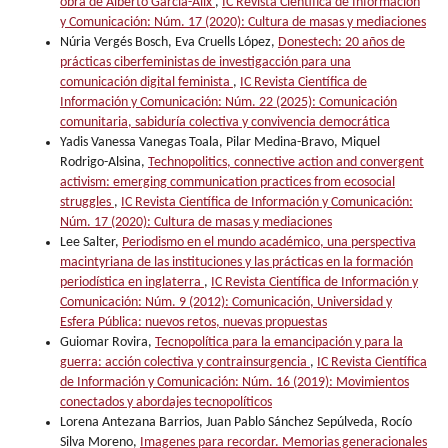
obra de Alberto García-Alix
,
IC Revista Científica de Información
y Comunicación: Núm. 17 (2020): Cultura de masas y mediaciones
Núria Vergés Bosch, Eva Cruells López,
Donestech: 20 años de
prácticas ciberfeministas de investigacción para una
comunicación digital feminista
,
IC Revista Científica de
Información y Comunicación: Núm. 22 (2025): Comunicación
comunitaria, sabiduría colectiva y convivencia democrática
Yadis Vanessa Vanegas Toala, Pilar Medina-Bravo, Miquel
Rodrigo-Alsina,
Technopolitics, connective action and convergent
activism: emerging communication practices from ecosocial
struggles
,
IC Revista Científica de Información y Comunicación:
Núm. 17 (2020): Cultura de masas y mediaciones
Lee Salter,
Periodismo en el mundo académico, una perspectiva
macintyriana de las instituciones y las prácticas en la formación
periodística en inglaterra
,
IC Revista Científica de Información y
Comunicación: Núm. 9 (2012): Comunicación, Universidad y
Esfera Pública: nuevos retos, nuevas propuestas
Guiomar Rovira,
Tecnopolítica para la emancipación y para la
guerra: acción colectiva y contrainsurgencia
,
IC Revista Científica
de Información y Comunicación: Núm. 16 (2019): Movimientos
conectados y abordajes tecnopolíticos
Lorena Antezana Barrios, Juan Pablo Sánchez Sepúlveda, Rocío
Silva Moreno,
Imagenes para recordar. Memorias generacionales