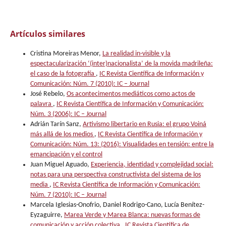
Artículos similares
Cristina Moreiras Menor,
La realidad in-visible y la
espectacularización ‘(inter)nacionalista’ de la movida madrileña:
el caso de la fotografía
,
IC Revista Científica de Información y
Comunicación: Núm. 7 (2010): IC – Journal
José Rebelo,
Os acontecimentos mediáticos como actos de
palavra
,
IC Revista Científica de Información y Comunicación:
Núm. 3 (2006): IC – Journal
Adrián Tarín Sanz,
Artivismo libertario en Rusia: el grupo Voiná
más allá de los medios
,
IC Revista Científica de Información y
Comunicación: Núm. 13: (2016): Visualidades en tensión: entre la
emancipación y el control
Juan Miguel Aguado,
Experiencia, identidad y complejidad social:
notas para una perspectiva constructivista del sistema de los
media
,
IC Revista Científica de Información y Comunicación:
Núm. 7 (2010): IC – Journal
Marcela Iglesias-Onofrio, Daniel Rodrigo-Cano, Lucía Benítez-
Eyzaguirre,
Marea Verde y Marea Blanca: nuevas formas de
comunicación y acción colectiva
,
IC Revista Científica de