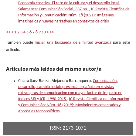
Economía creativa. El reto de la cultura y el desarrollo local,
Salamanca: Comunicación Social, 337 pp.
,
IC Revista Científica de
Información y Comunicación: Núm. 18 (2021): Imágenes,
imaginarios y nuevas narrativas en contextos de crisis
<<
<
1
2
3
4
5
6
7
8
9
10
>
>>
También puede
Iniciar una búsqueda de similitud avanzada
para este
artículo.
Artículos más leídos del mismo autor/a
Chiara Saez Baeza, Alejandro Barranquero,
Comunicación,
desarrollo, cambio social: presencia española en revistas
extranjeras de comunicación con mayor factor de impacto en
índices SJR y JCR, 1990-2015
,
IC Revista Científica de Información
y Comunicación: Núm. 16 (2019): Movimientos conectados y
abordajes tecnopolíticos
ISSN: 2173-1071