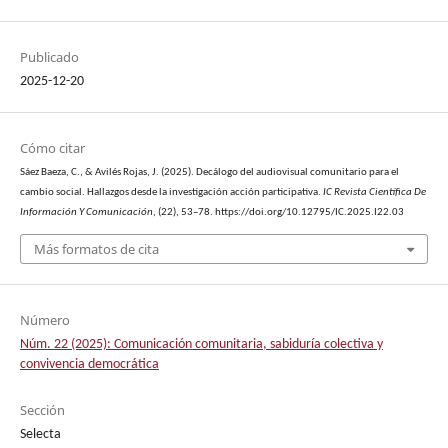
Publicado
2025-12-20
Cómo citar
Sáez Baeza, C., & Avilés Rojas, J. (2025). Decálogo del audiovisual comunitario para el
cambio social. Hallazgos desde la investigación acción participativa.
IC Revista Científica De
Información Y Comunicación
, (22), 53–78. https://doi.org/10.12795/IC.2025.I22.03
Más formatos de cita
Número
Núm. 22 (2025): Comunicación comunitaria, sabiduría colectiva y
convivencia democrática
Sección
Selecta