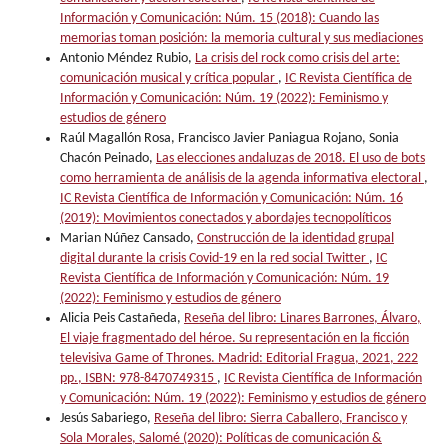
Información y Comunicación: Núm. 15 (2018): Cuando las
memorias toman posición: la memoria cultural y sus mediaciones
Antonio Méndez Rubio,
La crisis del rock como crisis del arte:
comunicación musical y crítica popular
,
IC Revista Científica de
Información y Comunicación: Núm. 19 (2022): Feminismo y
estudios de género
Raúl Magallón Rosa, Francisco Javier Paniagua Rojano, Sonia
Chacón Peinado,
Las elecciones andaluzas de 2018. El uso de bots
como herramienta de análisis de la agenda informativa electoral
,
IC Revista Científica de Información y Comunicación: Núm. 16
(2019): Movimientos conectados y abordajes tecnopolíticos
Marian Núñez Cansado,
Construcción de la identidad grupal
digital durante la crisis Covid-19 en la red social Twitter
,
IC
Revista Científica de Información y Comunicación: Núm. 19
(2022): Feminismo y estudios de género
Alicia Peis Castañeda,
Reseña del libro: Linares Barrones, Álvaro,
El viaje fragmentado del héroe. Su representación en la ficción
televisiva Game of Thrones. Madrid: Editorial Fragua, 2021, 222
pp., ISBN: 978-8470749315
,
IC Revista Científica de Información
y Comunicación: Núm. 19 (2022): Feminismo y estudios de género
Jesús Sabariego,
Reseña del libro: Sierra Caballero, Francisco y
Sola Morales, Salomé (2020): Políticas de comunicación &