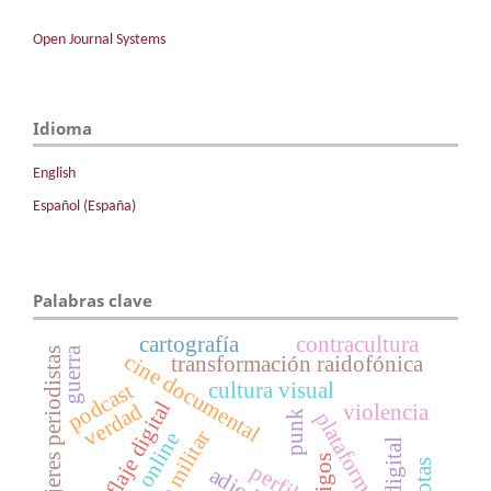
Open Journal Systems
Idioma
English
Español (España)
Palabras clave
cartografía
contracultura
guerra
mujeres periodistas
cine documental
transformación raidofónica
cultura visual
podcast
camuflaje digital
verdad
violencia
plataformas
punk
radio online
testigos
cuotas
perfil