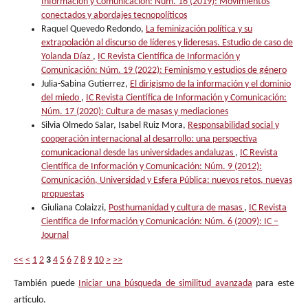
Información y Comunicación: Núm. 16 (2019): Movimientos
conectados y abordajes tecnopolíticos
Raquel Quevedo Redondo,
La feminización política y su
extrapolación al discurso de líderes y lideresas. Estudio de caso de
Yolanda Díaz
,
IC Revista Científica de Información y
Comunicación: Núm. 19 (2022): Feminismo y estudios de género
Julia-Sabina Gutierrez,
El dirigismo de la información y el dominio
del miedo
,
IC Revista Científica de Información y Comunicación:
Núm. 17 (2020): Cultura de masas y mediaciones
Silvia Olmedo Salar, Isabel Ruiz Mora,
Responsabilidad social y
cooperación internacional al desarrollo: una perspectiva
comunicacional desde las universidades andaluzas
,
IC Revista
Científica de Información y Comunicación: Núm. 9 (2012):
Comunicación, Universidad y Esfera Pública: nuevos retos, nuevas
propuestas
Giuliana Colaizzi,
Posthumanidad y cultura de masas
,
IC Revista
Científica de Información y Comunicación: Núm. 6 (2009): IC –
Journal
<<
<
1
2
3
4
5
6
7
8
9
10
>
>>
También puede
Iniciar una búsqueda de similitud avanzada
para este
artículo.