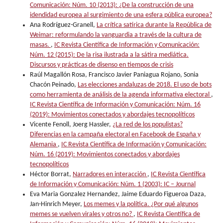
Comunicación: Núm. 10 (2013): ¿De la construcción de una
idendidad europea al surgimiento de una esfera pública europea?
Ana Rodríguez-Granell,
La crítica satírica durante la República de
Weimar: reformulando la vanguardia a través de la cultura de
masas.
,
IC Revista Científica de Información y Comunicación:
Núm. 12 (2015): De la risa ilustrada a la sátira mediática.
Discursos y prácticas de disenso en tiempos de crisis
Raúl Magallón Rosa, Francisco Javier Paniagua Rojano, Sonia
Chacón Peinado,
Las elecciones andaluzas de 2018. El uso de bots
como herramienta de análisis de la agenda informativa electoral
,
IC Revista Científica de Información y Comunicación: Núm. 16
(2019): Movimientos conectados y abordajes tecnopolíticos
Vicente Fenoll, Joerg Hassler,
¿La red de los populistas?
Diferencias en la campaña electoral en Facebook de España y
Alemania
,
IC Revista Científica de Información y Comunicación:
Núm. 16 (2019): Movimientos conectados y abordajes
tecnopolíticos
Héctor Borrat,
Narradores en interacción
,
IC Revista Científica
de Información y Comunicación: Núm. 1 (2003): IC – Journal
Eva Maria Gonzalez Hernandez, Jaime Eduardo Figueroa Daza,
Jan-Hinrich Meyer,
Los memes y la política. ¿Por qué algunos
memes se vuelven virales y otros no?
,
IC Revista Científica de