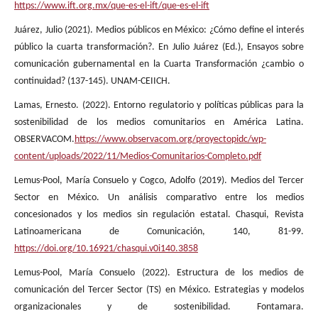
https://www.ift.org.mx/que-es-el-ift/que-es-el-ift
Juárez, Julio (2021). Medios públicos en México: ¿Cómo define el interés
público la cuarta transformación?. En Julio Juárez (Ed.), Ensayos sobre
comunicación gubernamental en la Cuarta Transformación ¿cambio o
continuidad? (137-145). UNAM-CEIICH.
Lamas, Ernesto. (2022). Entorno regulatorio y políticas públicas para la
sostenibilidad de los medios comunitarios en América Latina.
OBSERVACOM.
https://www.observacom.org/proyectopidc/wp-
content/uploads/2022/11/Medios-Comunitarios-Completo.pdf
Lemus-Pool, María Consuelo y Cogco, Adolfo (2019). Medios del Tercer
Sector en México. Un análisis comparativo entre los medios
concesionados y los medios sin regulación estatal. Chasqui, Revista
Latinoamericana de Comunicación, 140, 81-99.
https://doi.org/10.16921/chasqui.v0i140.3858
Lemus-Pool, María Consuelo (2022). Estructura de los medios de
comunicación del Tercer Sector (TS) en México. Estrategias y modelos
organizacionales y de sostenibilidad. Fontamara.