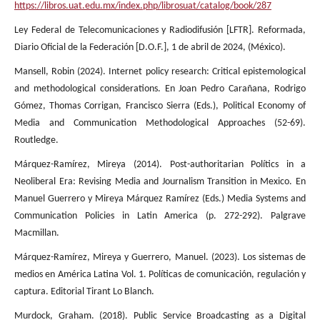
https://libros.uat.edu.mx/index.php/librosuat/catalog/book/287
Ley Federal de Telecomunicaciones y Radiodifusión [LFTR]. Reformada,
Diario Oficial de la Federación [D.O.F.], 1 de abril de 2024, (México).
Mansell, Robin (2024). Internet policy research: Critical epistemological
and methodological considerations. En Joan Pedro Carañana, Rodrigo
Gómez, Thomas Corrigan, Francisco Sierra (Eds.), Political Economy of
Media and Communication Methodological Approaches (52-69).
Routledge.
Márquez-Ramírez, Mireya (2014). Post-authoritarian Polítics in a
Neoliberal Era: Revising Media and Journalism Transition in Mexico. En
Manuel Guerrero y Mireya Márquez Ramírez (Eds.) Media Systems and
Communication Policies in Latin America (p. 272-292). Palgrave
Macmillan.
Márquez-Ramírez, Mireya y Guerrero, Manuel. (2023). Los sistemas de
medios en América Latina Vol. 1. Políticas de comunicación, regulación y
captura. Editorial Tirant Lo Blanch.
Murdock, Graham. (2018). Public Service Broadcasting as a Digital