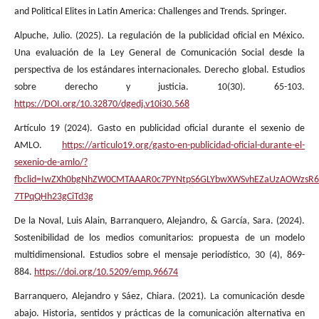
and Political Elites in Latin America: Challenges and Trends. Springer.
Alpuche, Julio. (2025). La regulación de la publicidad oficial en México.
Una evaluación de la Ley General de Comunicación Social desde la
perspectiva de los estándares internacionales. Derecho global. Estudios
sobre derecho y justicia. 10(30). 65-103.
https://DOI.org/10.32870/dgedj.v10i30.568
Artículo 19 (2024). Gasto en publicidad oficial durante el sexenio de
AMLO.
https://articulo19.org/gasto-en-publicidad-oficial-durante-el-
sexenio-de-amlo/?
fbclid=IwZXh0bgNhZW0CMTAAAR0c7PYNtpS6GLYbwXWSvhEZaUzAOWzsR61
7TPqQHh23gCiTd3g
De la Noval, Luis Alain, Barranquero, Alejandro, & García, Sara. (2024).
Sostenibilidad de los medios comunitarios: propuesta de un modelo
multidimensional. Estudios sobre el mensaje periodístico, 30 (4), 869-
884.
https://doi.org/10.5209/emp.96674
Barranquero, Alejandro y Sáez, Chiara. (2021). La comunicación desde
abajo. Historia, sentidos y prácticas de la comunicación alternativa en