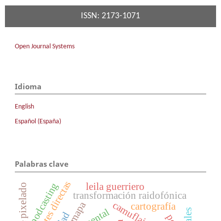
ISSN: 2173-1071
Open Journal Systems
Idioma
English
Español (España)
Palabras clave
fuentes directas
podcasting
leila guerriero
transformación raidofónica
mapa
cartografía