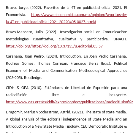
Bravo, Jorge. (2022). Favoritos de la 4T en publicidad oficial 2021. El
Economista.
https://www.eleconomista.com.mx/opinion/Favoritos-de-
la-4T-en-publicidad-oficial-2021-20220408-0027.html#
Bravo-Mancero, Julio (2022). Investigación social en Comunicación:
metodologías cuantitativa, cualitativa y participativa. UNACH.
https://doi.org/https://doi.org/10.37135/u.editorial.05.57
Carañana, Joan Pedro. (2024). Introduction. En Joan Pedro Carañana,
Rodrigo Gómez, Thomas Corrigan, Francisco Sierra (Eds.), Political
Economy of Media and Communication Methodological Approaches
(203-205). Routledge.
CIDH & OEA (2010). Estándares de Libertad de Expresión para una
radiodifusión libre e incluyente.
https://www.oas.org/es/cidh/expresion/docs/publicaciones/Radiodifus
Dragomir, Marius y Söderström, Astrid. (2021). The state of state media.
A global analysis of the editorial independence of State Media and an
Introduction of a New State Media Tipology. CEU Democratic Institute &