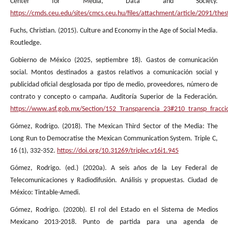
Center for Media, Data and Society.
https://cmds.ceu.edu/sites/cmcs.ceu.hu/files/attachment/article/2091/the
Fuchs, Christian. (2015). Culture and Economy in the Age of Social Media.
Routledge.
Gobierno de México (2025, septiembre 18). Gastos de comunicación
social. Montos destinados a gastos relativos a comunicación social y
publicidad oficial desglosada por tipo de medio, proveedores, número de
contrato y concepto o campaña. Auditoría Superior de la Federación.
https://www.asf.gob.mx/Section/152_Transparencia_23#210_transp_fracci
Gómez, Rodrigo. (2018). The Mexican Third Sector of the Media: The
Long Run to Democratise the Mexican Communication System. Triple C,
16 (1), 332-352.
https://doi.org/10.31269/triplec.v16i1.945
Gómez, Rodrigo. (ed.) (2020a). A seis años de la Ley Federal de
Telecomunicaciones y Radiodifusión. Análisis y propuestas. Ciudad de
México: Tintable-Amedi.
Gómez, Rodrigo. (2020b). El rol del Estado en el Sistema de Medios
Mexicano 2013-2018. Punto de partida para una agenda de